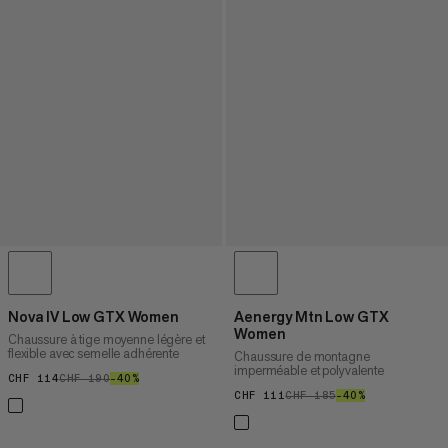
Nova IV Low GTX Women
Aenergy Mtn Low GTX
Women
Chaussure à tige moyenne légère et
flexible avec semelle adhérente
Chaussure de montagne
imperméable et polyvalente
CHF 114
CHF 114
CHF 190
CHF 190
–40%
40%
CHF 111
CHF 111
CHF 185
CHF 185
–40%
40%