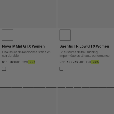
Nova IV Mid GTX Women
Saentis TR Low GTX Women
Chaussure de randonnée stable en
Chaussures de trail running
cuir durable
imperméables et haute performance
CHF 154
CHF 154
CHF 220
CHF 220
–30%
30%
CHF 136.50
CHF 136.50
CHF 195
CHF 195
–30%
30%