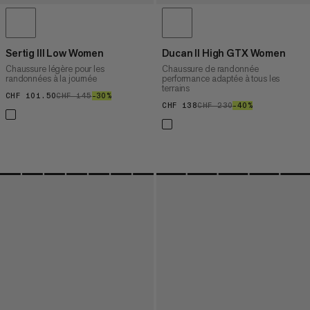
Sertig III Low Women
Ducan II High GTX Women
Chaussure légère pour les
Chaussure de randonnée
randonnées à la journée
performance adaptée à tous les
terrains
CHF 101.50
CHF 101.50
CHF 145
CHF 145
–30%
30%
CHF 138
CHF 138
CHF 230
CHF 230
–40%
40%