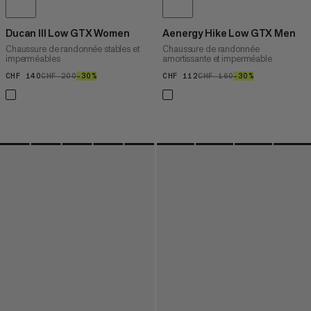
Ducan III Low GTX Women
Aenergy Hike Low GTX Men
Chaussure de randonnée stables et
Chaussure de randonnée
imperméables
amortissante et imperméable
CHF 140
CHF 140
CHF 200
CHF 200
–30%
30%
CHF 112
CHF 112
CHF 160
CHF 160
–30%
30%