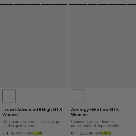
Trovat Advanced II High GTX
Aenergy Hike Low GTX
Women
Women
Chaussure de randonnée classique
Chaussure de randonnée
au design moderne
amortissante et imperméable
CHF 204
CHF 204
CHF 320
CHF 320
–36%
36%
CHF 112
CHF 112
CHF 160
CHF 160
–30%
30%