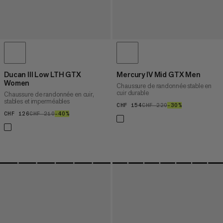
Ducan III Low LTH GTX
Mercury IV Mid GTX Men
Women
Chaussure de randonnée stable en
cuir durable
Chaussure de randonnée en cuir,
stables et imperméables
CHF 154
CHF 154
CHF 220
CHF 220
–30%
30%
CHF 126
CHF 126
CHF 210
CHF 210
–40%
40%