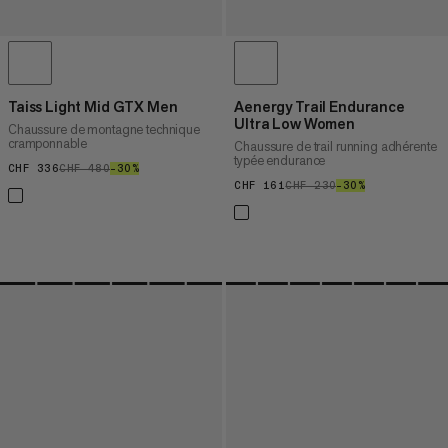
Taiss Light Mid GTX Men
Aenergy Trail Endurance
Ultra Low Women
Chaussure de montagne technique
cramponnable
Chaussure de trail running adhérente
typée endurance
CHF 336
CHF 336
CHF 480
CHF 480
–30%
30%
CHF 161
CHF 161
CHF 230
CHF 230
–30%
30%