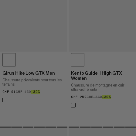
Girun Hike Low GTX Men
Kento Guide II High GTX
Women
Chaussure polyvalente pour tous les
terrains
Chaussure de montagne en cuir
ultra-adhérente
CHF 91
CHF 91
CHF 130
CHF 130
–30%
30%
CHF 252
CHF 252
CHF 360
CHF 360
–30%
30%