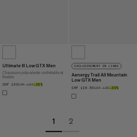
Ultimate III Low GTX Men
EXCLUSIVEMENT EN LIGNE
Chaussure polyvalente confortable et
Aenergy Trail All Mountain
flexible
Low GTX Men
CHF 133
CHF 133
CHF 190
CHF 190
–30%
30%
CHF 129.50
CHF 129.50
CHF 185
CHF 185
–30%
30%
1
2