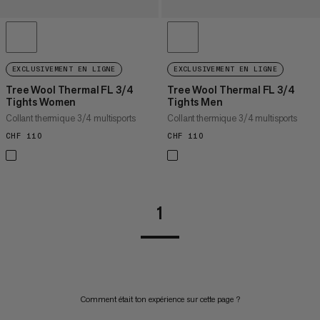
EXCLUSIVEMENT EN LIGNE
EXCLUSIVEMENT EN LIGNE
Tree Wool Thermal FL 3/4
Tree Wool Thermal FL 3/4
Tights Women
Tights Men
Collant thermique 3/4 multisports
Collant thermique 3/4 multisports
CHF 110
CHF 110
CHF 110
CHF 110
1
Comment était ton expérience sur cette page ?