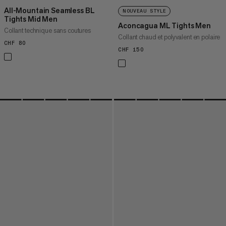
All-Mountain Seamless BL
NOUVEAU STYLE
Tights Mid Men
Aconcagua ML Tights Men
Collant technique sans coutures
Collant chaud et polyvalent en polaire
CHF 80
CHF 80
CHF 150
CHF 150