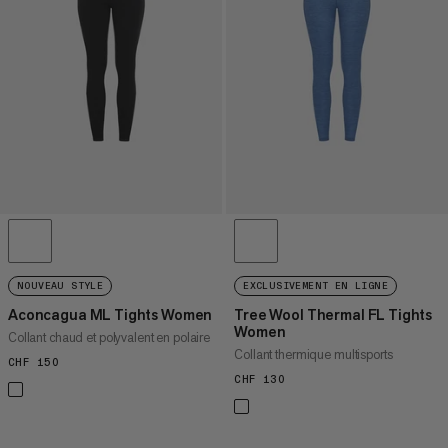
PRIX DÉCROISSANT
NOUVEAUTÉS
ÉVALUATION
NOUVEAU STYLE
EXCLUSIVEMENT EN LIGNE
Aconcagua ML Tights Women
Tree Wool Thermal FL Tights
Women
Collant chaud et polyvalent en polaire
Collant thermique multisports
CHF 150
CHF 150
CHF 130
CHF 130