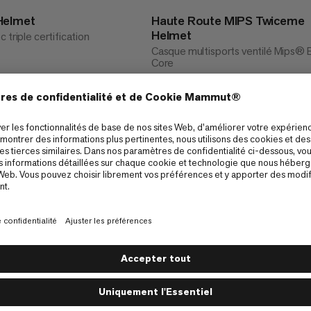
Helmet
Haute Route MIPS Twiceme
Helmet
 triple certification
Casque multisports ventilé Mips® 
Core
 150
CHF 170
CHF 170
1
Comment était ton expérience sur 