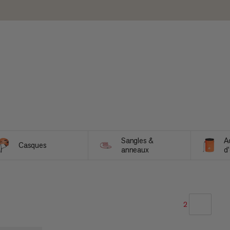
Sangles &
A
Casques
anneaux
d
b
2
NOTRE SELECTION