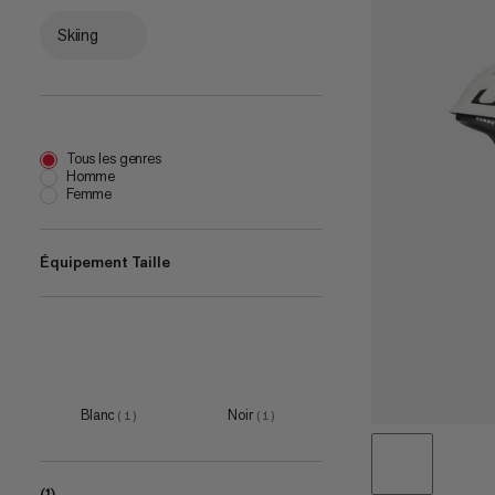
Skiing
Tous les genres
Homme
Femme
Équipement Taille
51-55cm
(
2
)
55-59cm
(
2
)
59-63cm
(
2
)
Blanc
Noir
(
1
)
(
1
)
(1)