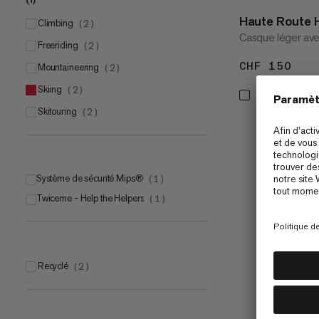
Haute Route 
climbing
(
2
)
Casque léger avec
freeriding
(
2
)
CHF 150
CHF
mountaineering
(
2
)
skiing
(
2
)
skitouring
(
2
)
Système de sécurité Mips®
(
1
)
Twiceme - Help the Helpers
(
1
)
Recyclé
(
2
)