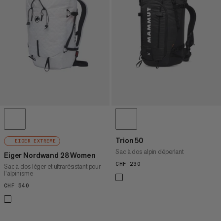
PRIX DÉCROISSANT
NOUVEAUTÉS
ÉVALUATION
Trion 50
EIGER EXTREME
Sac à dos alpin déperlant
Eiger Nordwand 28 Women
CHF 230
CHF 230
Sac à dos léger et ultrarésistant pour
l’alpinisme
CHF 540
CHF 540