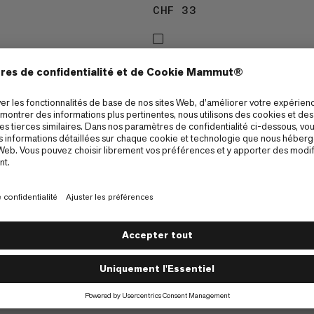
45
CHF 33
CHF 33
1
Comment était ton expérience sur 