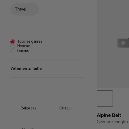
Travel
Tous les genres
Homme
Femme
Vêtements Taille
one size
(
2
)
Beige
Gris
(
1
)
(
1
)
Alpine Belt
Ceinture sangle 