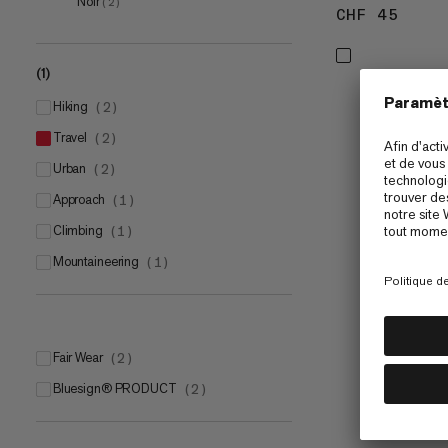
Noir
(
2
)
CHF 45
CHF 
(1)
hiking
(
2
)
travel
(
2
)
urban
(
2
)
approach
(
1
)
climbing
(
1
)
mountaineering
(
1
)
Fair Wear
(
2
)
bluesign® PRODUCT
(
2
)