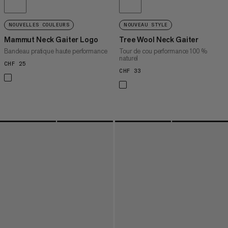
NOUVELLES COULEURS
NOUVEAU STYLE
Mammut Neck Gaiter Logo
Tree Wool Neck Gaiter
Bandeau pratique haute performance
Tour de cou performance 100 %
naturel
CHF 25
CHF 25
CHF 33
CHF 33