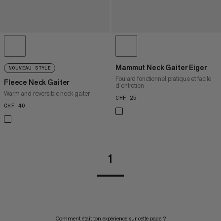
Mammut Neck Gaiter Eiger
NOUVEAU STYLE
Foulard fonctionnel pratique et facile
Fleece Neck Gaiter
d’entretien
Warm and reversible neck gaiter
CHF 25
CHF 25
CHF 40
CHF 40
1
Comment était ton expérience sur cette page ?