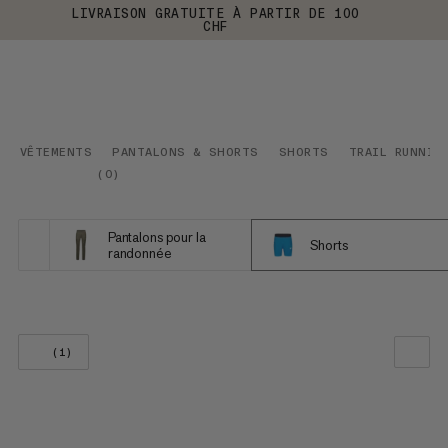
LIVRAISON GRATUITE À PARTIR DE 100
CHF
VÊTEMENTS
PANTALONS & SHORTS
SHORTS
TRAIL RUNNIN
(
0
)
Pantalons pour la
Shorts
randonnée
(1)
NOTRE SELECTION
PRIX CROISSANT