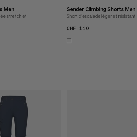
ts Men
Sender Climbing Shorts Men
ée stretch et
Short d’escalade léger et résistant
CHF 110
CHF 110
80