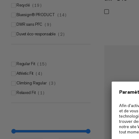
Recyclé
(
19
)
bluesign® PRODUCT
(
14
)
DWR sans PFC
(
9
)
Duvet éco-responsable
(
2
)
Regular Fit
(
15
)
Athletic Fit
(
4
)
Climbing Regular
(
3
)
Relaxed Fit
(
1
)