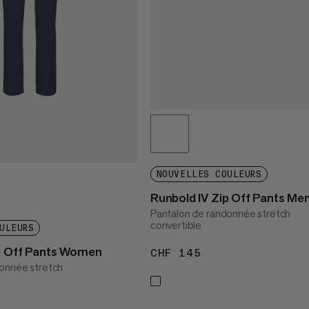
NOUVELLES COULEURS
Runbold IV Zip Off Pants Me
Pantalon de randonnée stretch
convertible
ULEURS
ip Off Pants Women
CHF 145
CHF 145
donnée stretch
 145