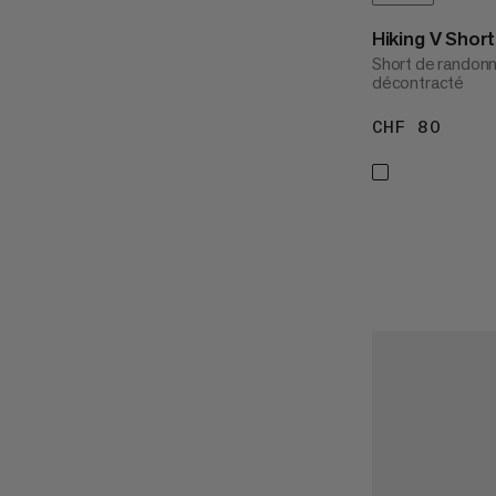
Hiking V Sho
Short de randonn
décontracté
CHF 80
CHF 