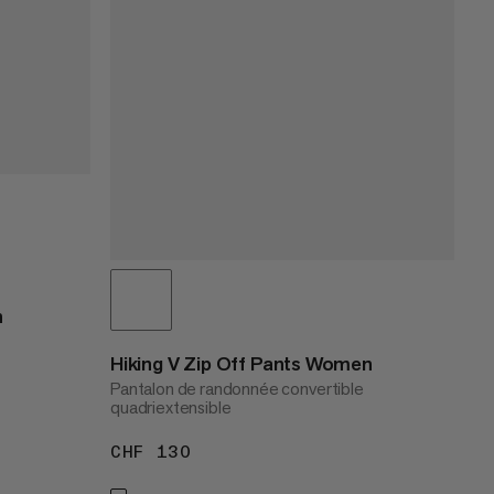
n
Hiking V Zip Off Pants Women
Pantalon de randonnée convertible
quadriextensible
CHF 130
CHF 130