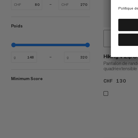
CHF
CHF
Poids
Hiking V Zip 
g
g
Pantalon de rand
quadriextensible
Minimum Score
CHF 130
CHF