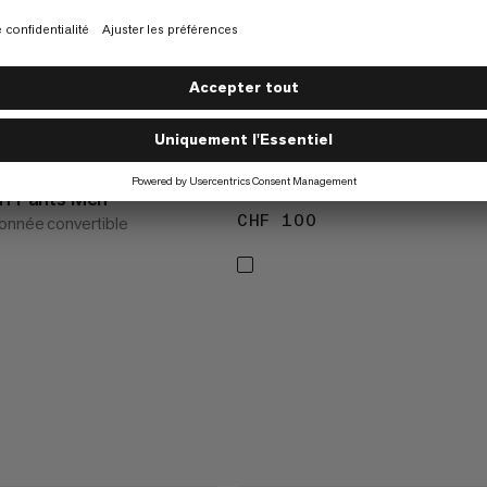
EXCLUSIVEMENT EN LIGNE
Valley Airdot Shorts Women
Short respirant
Off Pants Men
CHF 100
CHF 100
onnée convertible
 130