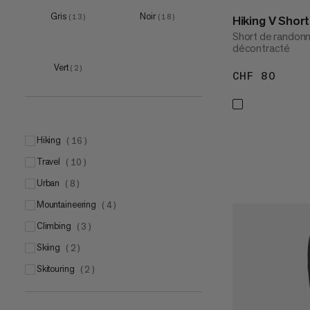
Gris
Noir
(
13
)
(
18
)
Hiking V Shor
Short de randonn
décontracté
Vert
(
2
)
CHF 80
CHF 
hiking
(
16
)
travel
(
10
)
urban
(
8
)
mountaineering
(
4
)
climbing
(
3
)
skiing
(
2
)
skitouring
(
2
)