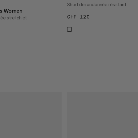
Short de randonnée résistant
rts Women
CHF 120
CHF 120
ée stretch et
80