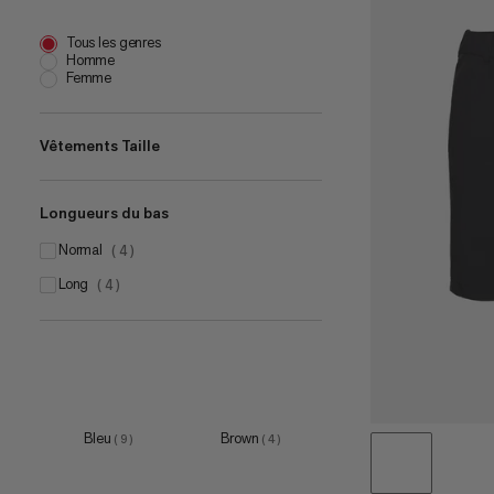
Tous les genres
Homme
Femme
Vêtements Taille
Longueurs du bas
XS
(
5
)
S
normal
(
8
)
(
4
)
M
long
(
7
)
(
4
)
L
(
4
)
XL
(
6
)
Bleu
Brown
(
9
)
(
4
)