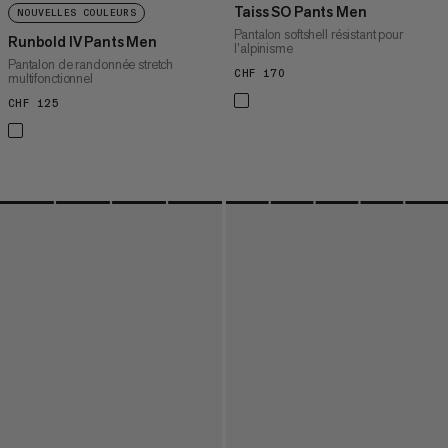
Taiss SO Pants Men
NOUVELLES COULEURS
Pantalon softshell résistant pour
Runbold IV Pants Men
l’alpinisme
Pantalon de randonnée stretch
CHF 170
CHF 170
multifonctionnel
CHF 125
CHF 125