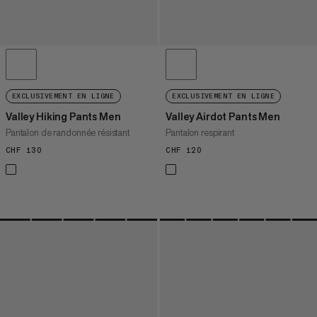
EXCLUSIVEMENT EN LIGNE
EXCLUSIVEMENT EN LIGNE
Valley Hiking Pants Men
Valley Airdot Pants Men
Pantalon de randonnée résistant
Pantalon respirant
CHF 130
CHF 130
CHF 120
CHF 120