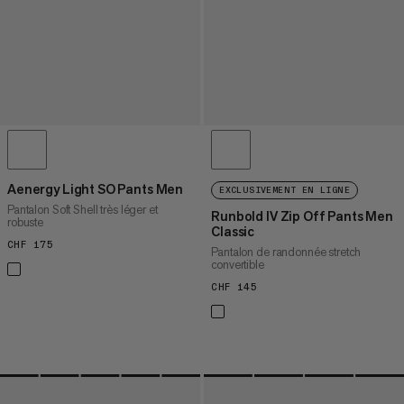
Aenergy Light SO Pants Men
EXCLUSIVEMENT EN LIGNE
Pantalon Soft Shell très léger et
Runbold IV Zip Off Pants Men
robuste
Classic
CHF 175
CHF 175
Pantalon de randonnée stretch
convertible
CHF 145
CHF 145