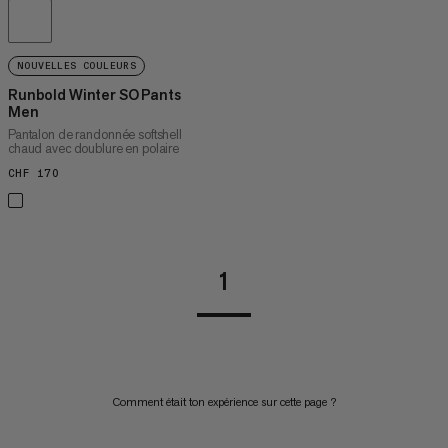
NOUVELLES COULEURS
Runbold Winter SO Pants
Men
Pantalon de randonnée softshell
chaud avec doublure en polaire
CHF 170
CHF 170
1
Comment était ton expérience sur cette page ?