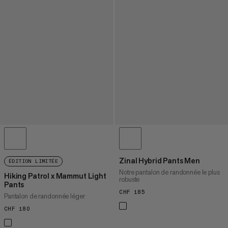
Zinal Hybrid Pants Men
ÉDITION LIMITÉE
Notre pantalon de randonnée le plus
Hiking Patrol x Mammut Light
robuste
Pants
CHF 185
CHF 185
Pantalon de randonnée léger
CHF 180
CHF 180