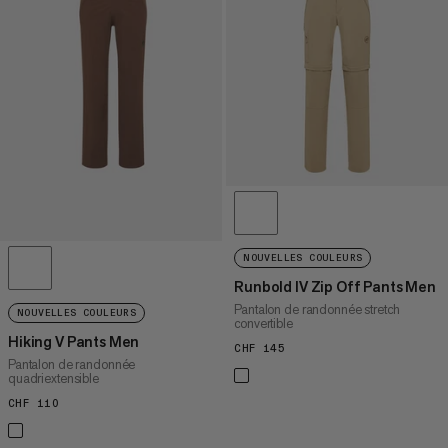
PRIX CROISSANT
PRIX DÉCROISSANT
NOUVEAUTÉS
ÉVALUATION
NOUVELLES COULEURS
Runbold IV Zip Off Pants Men
Pantalon de randonnée stretch
NOUVELLES COULEURS
convertible
Hiking V Pants Men
CHF 145
CHF 145
Pantalon de randonnée
quadriextensible
CHF 110
CHF 110