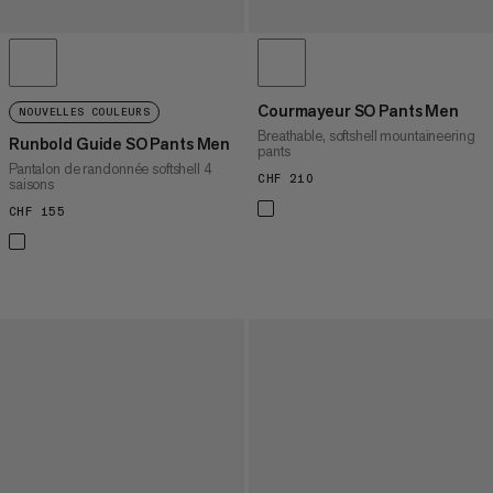
Courmayeur SO Pants Men
NOUVELLES COULEURS
Breathable, softshell mountaineering
Runbold Guide SO Pants Men
pants
Pantalon de randonnée softshell 4
CHF 210
CHF 210
saisons
CHF 155
CHF 155