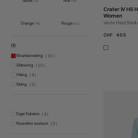
Jaune
Noir
(
2
)
(
9
)
XXL
(
6
)
Crater IV HS 
3XL
(
1
)
Women
Veste Hard Shell
Orange
Rouge
(
4
)
(
1
)
CHF 465
CHF
(1)
mountaineering
(
10
)
skitouring
(
10
)
hiking
(
4
)
skiing
(
2
)
Eiger Extreme
(
4
)
Nouvelles couleurs
(
3
)