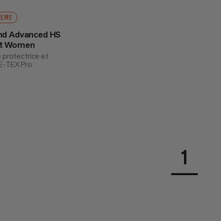
REME
nd Advanced HS
et Women
 protectrice et
E-TEX Pro
 740
1