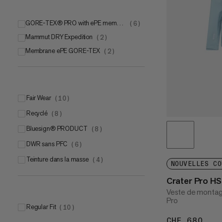
GORE-TEX® PRO with ePE membrane
(
6
)
Mammut DRY Expedition
(
2
)
Membrane ePE GORE-TEX
(
2
)
Fair Wear
(
10
)
Recyclé
(
8
)
bluesign® PRODUCT
(
8
)
DWR sans PFC
(
6
)
Teinture dans la masse
(
4
)
NOUVELLES CO
Crater Pro H
Veste de monta
Pro
Regular Fit
(
10
)
CHF 680
CHF