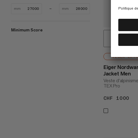
mm
mm
Minimum Score
EIGER EXT
Eiger Nordwa
Jacket Men
Veste d’alpinism
TEX Pro
CHF 1000
CH