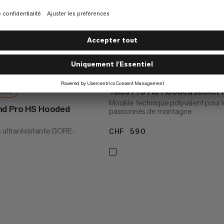
Taiss Pro HS Hooded Jacket
REME
Modèle technique polyvalent pour 
nd Pro HS Hooded
passionnés de montagne
e ultrarésistante GORE-
CHF 590
CHF 590
F 1000