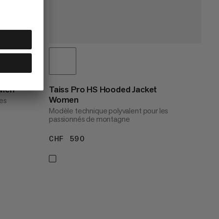
 Men
Taiss Pro HS Hooded Jacket
Women
les
Modèle technique polyvalent pour les
passionnés de montagne
CHF 590
CHF 590