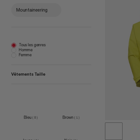
Mountaineering
Tous les genres
Homme
Femme
Vêtements Taille
XS
(
5
)
S
(
10
)
M
(
9
)
Bleu
Brown
(
8
)
(
1
)
L
(
10
)
XL
(
10
)