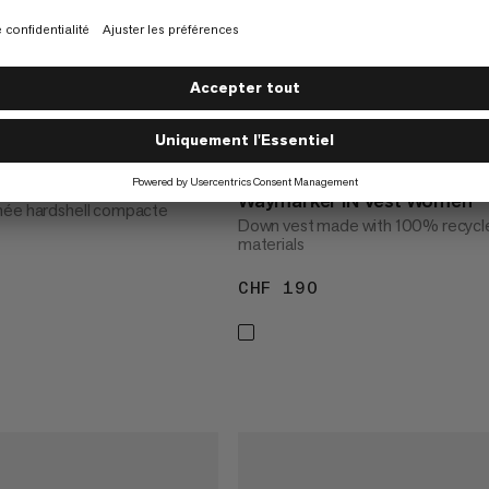
HS Hooded Jacket
NOUVEAU STYLE
Waymarker IN Vest Women
née hardshell compacte
Down vest made with 100% recycl
materials
 200
CHF 190
CHF 190