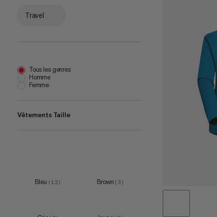
Travel
Tous les genres
Homme
Femme
Vêtements Taille
XS
(
11
)
S
(
20
)
M
(
20
)
Bleu
Brown
(
12
)
(
3
)
L
(
17
)
XL
(
16
)