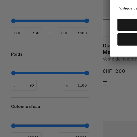
CHF
CHF
Ducan Light 
Men
Poids
Veste de randon
CHF 200
CHF
g
g
Colonne d'eau