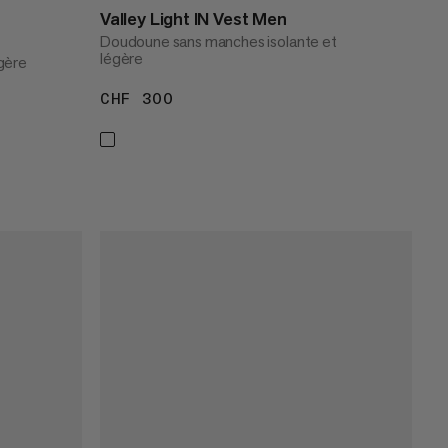
Valley Light IN Vest Men
Doudoune sans manches isolante et
légère
gère
CHF 300
CHF 300