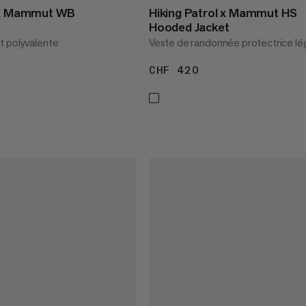
l x Mammut WB
Hiking Patrol x Mammut HS
Hooded Jacket
t polyvalente
Veste de randonnée protectrice lé
 230
CHF 420
CHF 420