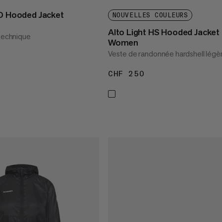
SO Hooded Jacket
NOUVELLES COULEURS
Alto Light HS Hooded Jacket
 technique
Women
Veste de randonnée hardshell légè
 300
CHF 250
CHF 250