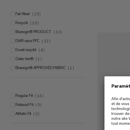
Fair Wear
(
15
)
Recyclé
(
15
)
bluesign® PRODUCT
(
13
)
DWR sans PFC
(
12
)
Duvet recyclé
(
4
)
Oeko-tex®
(
1
)
bluesign® APPROVED FABRIC
(
1
)
Regular Fit
(
14
)
Relaxed Fit
(
5
)
Athletic Fit
(
2
)