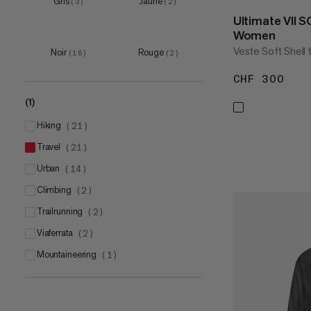
Gris
Jaune
(
3
)
(
2
)
XXL
(
9
)
Ultimate VII 
3XL
(
3
)
Women
Veste Soft Shell
Noir
Rouge
(
16
)
(
2
)
CHF 300
CHF
(1)
hiking
(
21
)
travel
(
21
)
urban
(
14
)
climbing
(
2
)
trailrunning
(
2
)
viaferrata
(
2
)
mountaineering
(
1
)