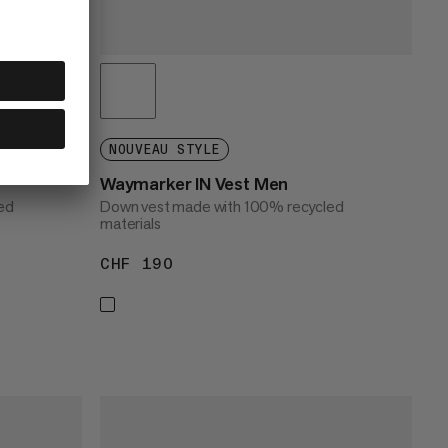
NOUVEAU STYLE
Waymarker IN Vest Men
ed
Down vest made with 100% recycled
materials
CHF 190
CHF 190