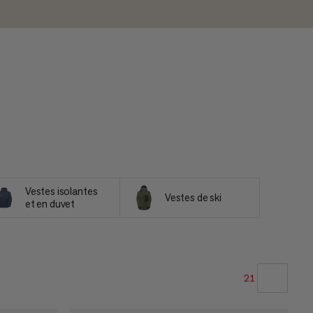
Vestes isolantes
Vestes de ski
et en duvet
21
NOTRE SELECTION