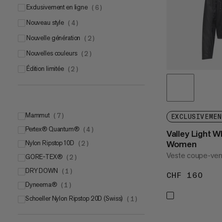
Exclusivement en ligne
(
6
)
Nouveau style
(
4
)
Nouvelle génération
(
2
)
Nouvelles couleurs
(
2
)
Édition limitée
(
2
)
Mammut
(
7
)
EXCLUSIVEMEN
Pertex® Quantum®
Mammut DRY Active
(
4
)
(
5
)
Valley Light 
Women
Nylon Ripstop 10D
Mammut DRY Tour
(
2
)
(
2
)
Veste coupe-ven
GORE-TEX®
(
2
)
DRY DOWN
GORE-TEX® Infinium
(
1
)
(
1
)
CHF 160
CHF
Dyneema®
GORE-TEX® PRO with ePE membrane
(
1
)
(
1
)
Schoeller Nylon Ripstop 20D (Swiss)
(
1
)