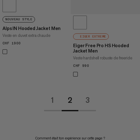
NOUVEAU STYLE
Alps IN Hooded Jacket Men
Veste en duvet extra chaude
EIGER EXTREME
CHF 1900
CHF 1900
Eiger Free Pro HS Hooded
Jacket Men
Veste hardshell robuste de freeride
CHF 990
CHF 990
1
2
3
Comment était ton expérience sur cette page ?