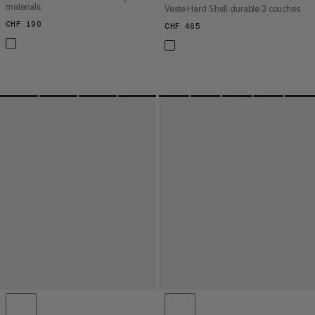
materials
Veste Hard Shell durable 3 couches
CHF 190
CHF 190
CHF 465
CHF 465