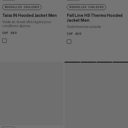
NOUVELLES COULEURS
NOUVELLES COULEURS
Taiss IN Hooded Jacket Men
Fall Line HS Thermo Hooded
Jacket Men
Veste en duvet ultra légère pour
conditions alpines
Veste freeride isolante
CHF 480
CHF 480
CHF 400
CHF 400