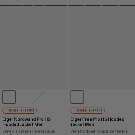
EIGER EXTREME
EIGER EXTREME
Eiger Nordwand Pro HS
Eiger Free Pro HS Hooded
Hooded Jacket Men
Jacket Men
Veste d’alpinisme ultrarésistante
Veste hardshell robuste de freeride