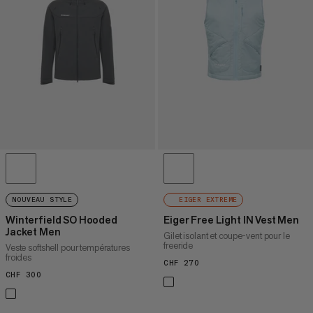
PRIX DÉCROISSANT
NOUVEAUTÉS
ÉVALUATION
NOUVEAU STYLE
EIGER EXTREME
Winterfield SO Hooded
Eiger Free Light IN Vest Men
Jacket Men
Gilet isolant et coupe-vent pour le
freeride
Veste softshell pour températures
froides
CHF 270
CHF 270
CHF 300
CHF 300