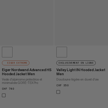
EIGER EXTREME
EXCLUSIVEMENT EN LIGNE
Eiger Nordwand Advanced HS
Valley Light IN Hooded Jacket
Hooded Jacket Men
Men
Veste d'alpinisme protectrice et
Doudoune légère en duvet d'oie
minimaliste GORE-TEX Pro
CHF 350
CHF 350
CHF 740
CHF 740