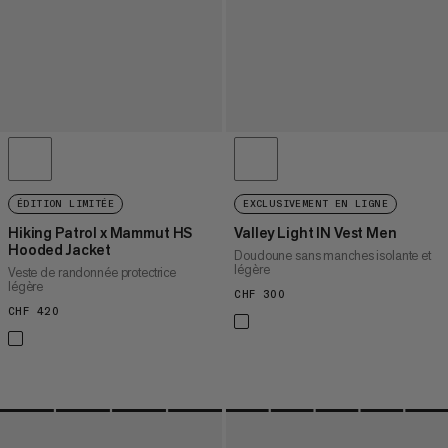
ÉDITION LIMITÉE
EXCLUSIVEMENT EN LIGNE
Hiking Patrol x Mammut HS
Valley Light IN Vest Men
Hooded Jacket
Doudoune sans manches isolante et
légère
Veste de randonnée protectrice
légère
CHF 300
CHF 300
CHF 420
CHF 420