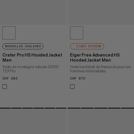
NOUVELLES COULEURS
EIGER EXTREME
Crater Pro HS Hooded Jacket
Eiger Free Advanced HS
Men
Hooded Jacket Men
Veste de montagne robuste GORE-
Veste hardshell de freerando pour les
TEX Pro
hommes minimalistes
CHF 680
CHF 680
CHF 870
CHF 870