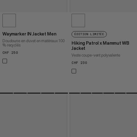
Waymarker IN Jacket Men
ÉDITION LIMITÉE
Doudoune en duvet en matériaux 100
Hiking Patrol x Mammut WB
% recyclés
Jacket
CHF 250
CHF 250
Veste coupe-vent polyvalente
CHF 230
CHF 230