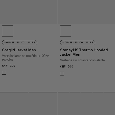
NOUVELLES COULEURS
NOUVELLES COULEURS
Crag IN Jacket Men
Stoney HS Thermo Hooded
Jacket Men
Veste isolante en matériaux 100 %
recyclés
Veste de ski isolante polyvalente
CHF 210
CHF 210
CHF 500
CHF 500