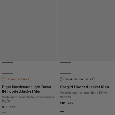
EIGER EXTREME
NOUVELLES COULEURS
Eiger Nordwand Light Down
Crag IN Hooded Jacket Men
IN Hooded Jacket Men
Veste isolante en matériaux 100 %
recyclés
Veste en duvet isolante, polyvalente et
légère
CHF 220
CHF 220
CHF 520
CHF 520