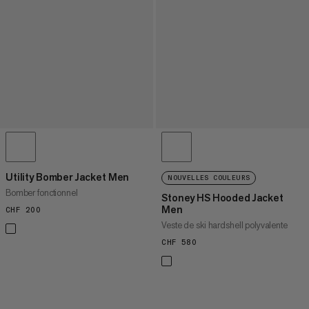
Utility Bomber Jacket Men
NOUVELLES COULEURS
Bomber fonctionnel
Stoney HS Hooded Jacket
Men
CHF 200
CHF 200
Veste de ski hardshell polyvalente
CHF 580
CHF 580