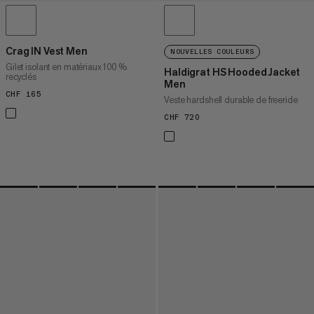
Crag IN Vest Men
NOUVELLES COULEURS
Gilet isolant en matériaux 100 %
Haldigrat HS Hooded Jacket
recyclés
Men
CHF 165
CHF 165
Veste hardshell durable de freeride
CHF 720
CHF 720