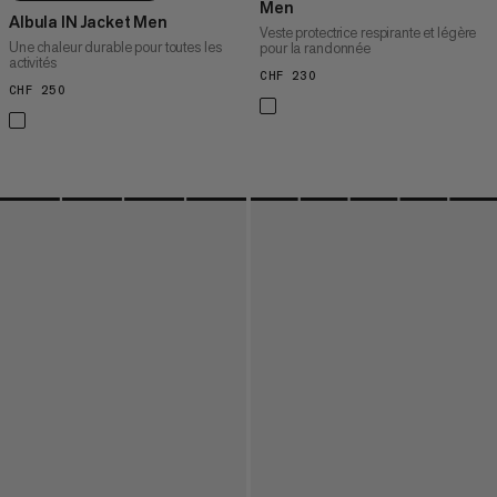
Men
Albula IN Jacket Men
Veste protectrice respirante et légère
Une chaleur durable pour toutes les
pour la randonnée
activités
CHF 230
CHF 230
CHF 250
CHF 250