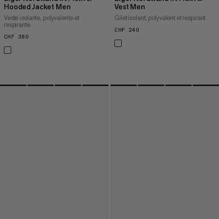
Hooded Jacket Men
Vest Men
Veste isolante, polyvalente et
Gilet isolant, polyvalent et respirant
respirante
CHF 240
CHF 240
CHF 380
CHF 380