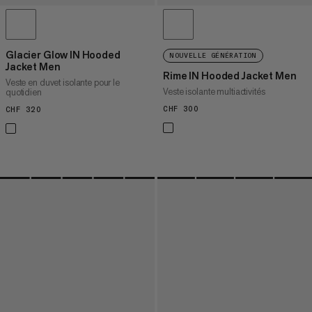
Glacier Glow IN Hooded
NOUVELLE GÉNÉRATION
Jacket Men
Rime IN Hooded Jacket Men
Veste en duvet isolante pour le
Veste isolante multiactivités
quotidien
CHF 300
CHF 300
CHF 320
CHF 320