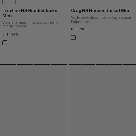
Treeline HS Hooded Jacket
Crag HS Hooded Jacket Men
Men
Veste protectrice fiable et légère pour
l’alpinisme
Veste de randonnée polyvalente en
GORE-TEX 2L
CHF 260
CHF 260
CHF 340
CHF 340