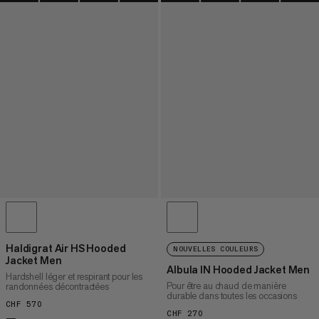
Haldigrat Air HS Hooded
NOUVELLES COULEURS
Jacket Men
Albula IN Hooded Jacket Men
Hardshell léger et respirant pour les
Pour être au chaud de manière
randonnées décontractées
durable dans toutes les occasions
CHF 570
CHF 570
CHF 270
CHF 270