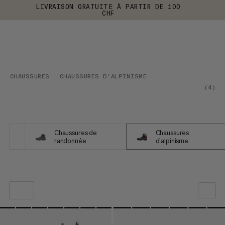
LIVRAISON GRATUITE À PARTIR DE 100
CHF
CHAUSSURES
CHAUSSURES D'ALPINISME
(
4
)
Chaussures de
Chaussures
randonnée
d'alpinisme
NOTRE SELECTION