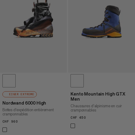
PRIX CROISSANT
PRIX DÉCROISSANT
NOUVEAUTÉS
ÉVALUATION
Kento Mountain High GTX
EIGER EXTREME
Men
Nordwand 6000 High
Chaussures d’alpinisme en cuir
Bottes d'expédition entièrement
cramponnables
cramponnables
CHF 450
CHF 450
CHF 960
CHF 960