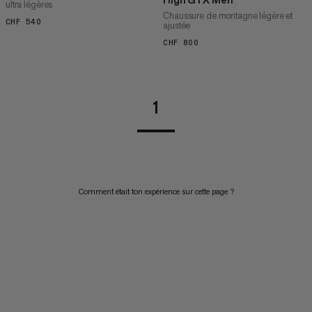
ultra légères
Chaussure de montagne légère et
CHF 540
CHF 540
ajustée
CHF 800
CHF 800
1
Comment était ton expérience sur cette page ?