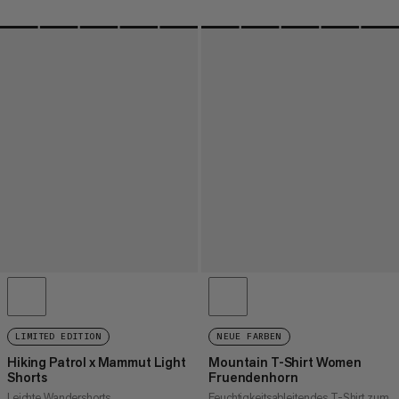
LIMITED EDITION
NEUE FARBEN
Hiking Patrol x Mammut Light
Mountain T-Shirt Women
Shorts
Fruendenhorn
Leichte Wandershorts
Feuchtigkeitsableitendes T-Shirt zum