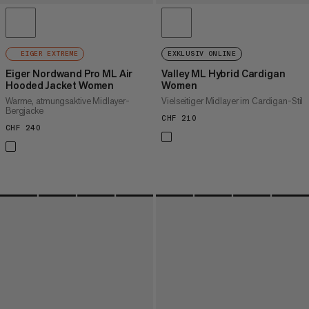
EIGER EXTREME
EXKLUSIV ONLINE
Eiger Nordwand Pro ML Air
Valley ML Hybrid Cardigan
Hooded Jacket Women
Women
Warme, atmungsaktive Midlayer-
Vielseitiger Midlayer im Cardigan-Stil
Bergjacke
CHF 210
CHF 210
CHF 240
CHF 240