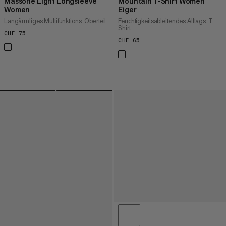
Massone Light Longsleeve
Mountain T-Shirt Women
Women
Eiger
Langärmliges Multifunktions-Oberteil
Feuchtigkeitsableitendes Alltags-T-
Shirt
CHF 75
CHF 75
CHF 65
CHF 65