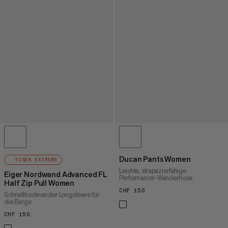
Ducan Pants Women
EIGER EXTREME
Leichte, strapazierfähige
Eiger Nordwand Advanced FL
Performance-Wanderhose
Half Zip Pull Women
CHF 150
CHF 150
Schnelltrocknender Longsleeve für
die Berge
CHF 150
CHF 150