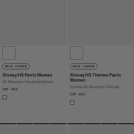
NEUE FARBEN
NEUE FARBEN
Stoney HS Pants Women
Stoney HS Thermo Pants
Women
All-Mountain-Hardshellskihose
Isolierte All-Mountain-Skihose
CHF 440
CHF 440
CHF 400
CHF 400