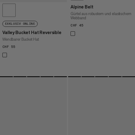
Alpine Belt
Gürtel aus robustem und elastischem
Webband
EXKLUSIV ONLINE
CHF 45
CHF 45
Valley Bucket Hat Reversible
Wendbarer Bucket Hat
CHF 55
CHF 55