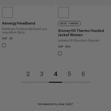
Aenergy Headband
NEUE FARBEN
Nahtloses Funktionsstirnband aus
Stoney HS Thermo Hooded
recyceltem Nylon
Jacket Women
CHF 30
CHF 30
Isolierte All-Mountain-Skijacke
CHF 500
CHF 500
2
3
4
5
6
Wie bewertest du diese Seite?