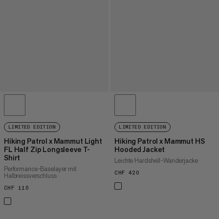
LIMITED EDITION
LIMITED EDITION
Hiking Patrol x Mammut Light
Hiking Patrol x Mammut HS
FL Half Zip Longsleeve T-
Hooded Jacket
Shirt
Leichte Hardshell-Wanderjacke
Performance-Baselayer mit
CHF 420
CHF 420
Halbreissverschluss
CHF 110
CHF 110