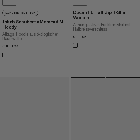
Ducan FL Half Zip T-Shirt
LIMITED EDITION
Women
Jakob Schubert x Mammut ML
Atmungsaktives Funktionsshirt mit
Hoody
Halbreissverschluss
Alltags-Hoodie aus ökologischer
CHF 65
CHF 65
Baumwolle
CHF 120
CHF 120