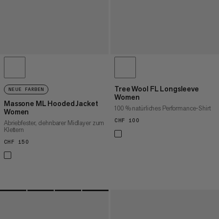
Tree Wool FL Longsleeve
NEUE FARBEN
Women
Massone ML Hooded Jacket
100 % natürliches Performance-Shirt
Women
CHF 100
CHF 100
Abriebfester, dehnbarer Midlayer zum
Klettern
CHF 150
CHF 150