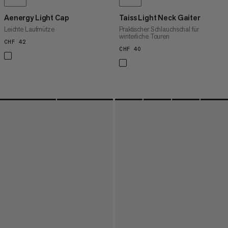
Aenergy Light Cap
Taiss Light Neck Gaiter
Leichte Laufmütze
Praktischer Schlauchschal für
winterliche Touren
CHF 42
CHF 42
CHF 40
CHF 40