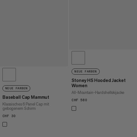
NEUE FARBEN
Stoney HS Hooded Jacket
Women
NEUE FARBEN
All-Mountain-Hardshellskijacke
Baseball Cap Mammut
CHF 580
CHF 580
Klassisches 6 Panel Cap mit
gebogenem Schirm
CHF 30
CHF 30