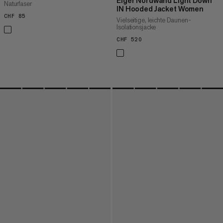
Eiger Nordwand Light Down
Naturfaser
IN Hooded Jacket Women
CHF 85
CHF 85
Vielseitige, leichte Daunen-
Isolationsjacke
CHF 520
CHF 520