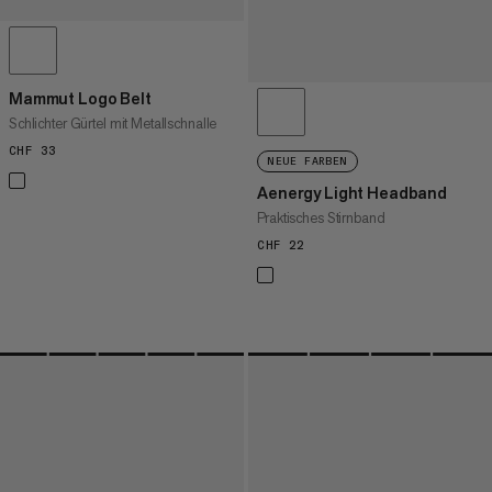
Mammut Logo Belt
Schlichter Gürtel mit Metallschnalle
CHF 33
CHF 33
NEUE FARBEN
Aenergy Light Headband
Praktisches Stirnband
CHF 22
CHF 22