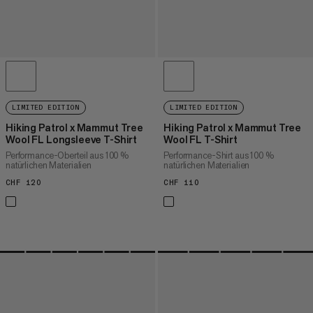
LIMITED EDITION
LIMITED EDITION
Hiking Patrol x Mammut Tree
Hiking Patrol x Mammut Tree
Wool FL Longsleeve T-Shirt
Wool FL T-Shirt
Performance-Oberteil aus 100 %
Performance-Shirt aus 100 %
natürlichen Materialien
natürlichen Materialien
CHF 120
CHF 120
CHF 110
CHF 110