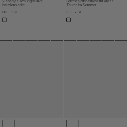
Vielseitige, atmungsaktive
Leichte Softshellhose für alpine
Isolationsjacke
Touren im Sommer
CHF 380
CHF 380
CHF 230
CHF 230