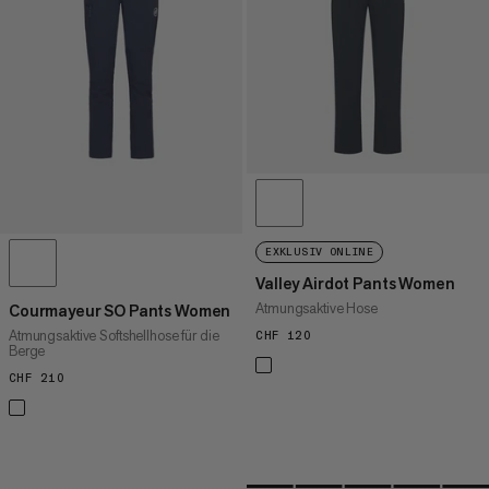
HÖCHSTER PREIS
NEUHEITEN
BEWERTUNG
EXKLUSIV ONLINE
Valley Airdot Pants Women
Atmungsaktive Hose
Courmayeur SO Pants Women
Atmungsaktive Softshellhose für die
CHF 120
CHF 120
Berge
CHF 210
CHF 210