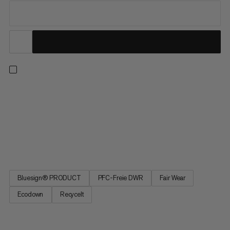
Die Albula ist die nachhaltige Wahl unter unseren
Isolationsjacken. Wir stellen sie nahezu vollständig aus
wiederverwerteten Materialien her: Aussenstoff aus
Recyclingpolyester, Futter aus recyceltem Polyamid. Die
Thermore® Ecodown Kunstfaserfüllung besteht aus
recycelten PET-Flaschen und ist die...
Bluesign® PRODUCT
PFC-Freie DWR
Fair Wear
Ecodown
Recycelt