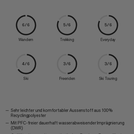
6/6
5/6
5/6
Wandern
Trekking
Everyday
4/6
3/6
3/6
Ski
Freeriden
Ski Touring
Sehr leichter und komfortabler Aussenstoff aus 100%
Recyclingpolyester
Mit PFC-freier dauerhaft wasserabweisender Imprägnierung
(DWR)