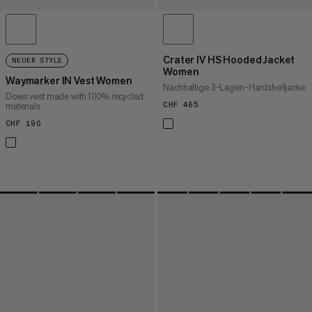
Crater IV HS Hooded Jacket
NEUER STYLE
Women
Waymarker IN Vest Women
Nachhaltige 3-Lagen-Hardshelljacke
Down vest made with 100% recycled
materials
CHF 465
CHF 465
CHF 190
CHF 190