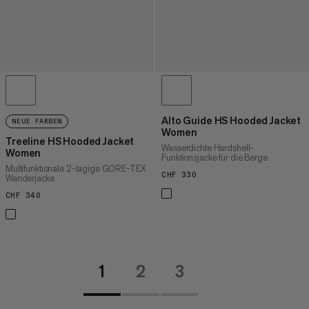
Alto Guide HS Hooded Jacket
NEUE FARBEN
Women
Treeline HS Hooded Jacket
Wasserdichte Hardshell-
Women
Funktionsjacke für die Berge
Multifunktionale 2-lagige GORE-TEX
CHF 330
CHF 330
Wanderjacke
CHF 340
CHF 340
1
2
3