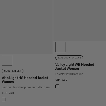
EXKLUSIV ONLINE
Valley Light WB Hooded
Jacket Women
NEUE FARBEN
Leichter Windbreaker
Alto Light HS Hooded Jacket
CHF 160
CHF 160
Women
Leichte Hardshelljacke zum Wandern
CHF 250
CHF 250