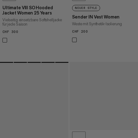
Ultimate VIII SO Hooded
NEUER STYLE
Jacket Women 25 Years
Sender IN Vest Women
Vielseitig einsetzbare Softshelljacke
Weste mit Synthetik-Isolierung
für jede Saison
CHF 200
CHF 200
CHF 300
CHF 300