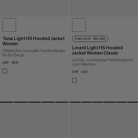
Taiss Light HS Hooded Jacket
EXKLUSIV ONLINE
Women
Linard Light HS Hooded
Ultraleichte, kompakte Hardshelljacke
Jacket Women Classic
für die Berge
Leichte, zuverlässige Hardshelljacke
CHF 355
CHF 355
zum Wandern
CHF 190
CHF 190