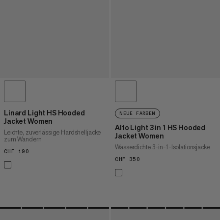
Linard Light HS Hooded
NEUE FARBEN
Jacket Women
Alto Light 3 in 1 HS Hooded
Leichte, zuverlässige Hardshelljacke
Jacket Women
zum Wandern
Wasserdichte 3-in-1-Isolationsjacke
CHF 190
CHF 190
CHF 350
CHF 350