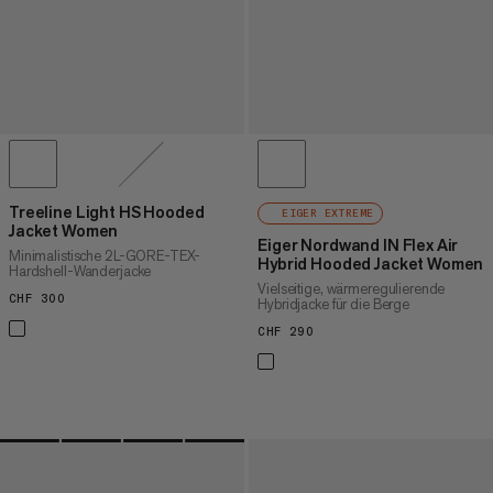
Treeline Light HS Hooded
EIGER EXTREME
Jacket Women
Eiger Nordwand IN Flex Air
Minimalistische 2L-GORE-TEX-
Hybrid Hooded Jacket Women
Hardshell-Wanderjacke
Vielseitige, wärmeregulierende
CHF 300
CHF 300
Hybridjacke für die Berge
CHF 290
CHF 290