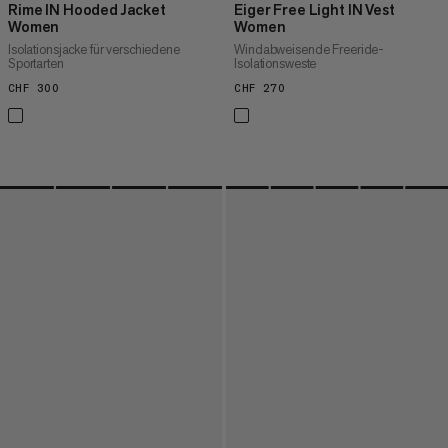
Rime IN Hooded Jacket
Eiger Free Light IN Vest
Women
Women
Isolationsjacke für verschiedene
Windabweisende Freeride-
Sportarten
Isolationsweste
CHF 300
CHF 300
CHF 270
CHF 270