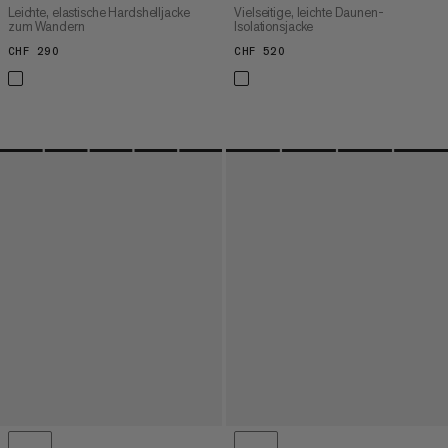
Leichte, elastische Hardshelljacke
Vielseitige, leichte Daunen-
zum Wandern
Isolationsjacke
CHF 290
CHF 290
CHF 520
CHF 520