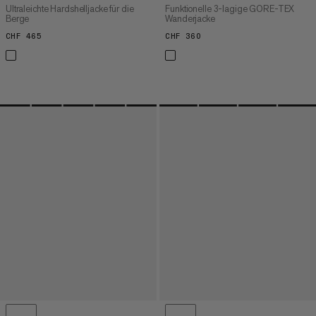
Ultraleichte Hardshelljacke für die
Funktionelle 3-lagige GORE-TEX
Berge
Wanderjacke
CHF 465
CHF 465
CHF 360
CHF 360