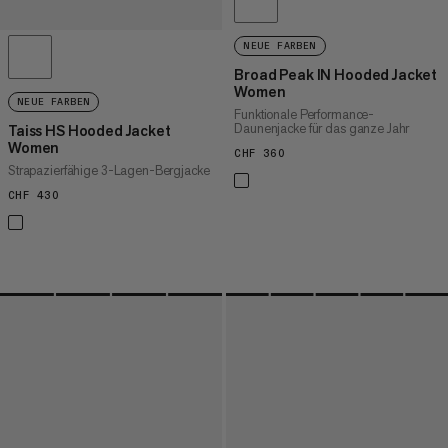
NEUE FARBEN
Broad Peak IN Hooded Jacket
Women
NEUE FARBEN
Funktionale Performance-
Daunenjacke für das ganze Jahr
Taiss HS Hooded Jacket
Women
CHF 360
CHF 360
Strapazierfähige 3-Lagen-Bergjacke
CHF 430
CHF 430