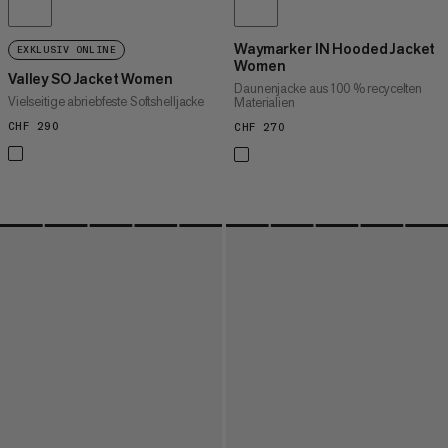
Waymarker IN Hooded Jacket
EXKLUSIV ONLINE
Women
Valley SO Jacket Women
Daunenjacke aus 100 % recycelten
Vielseitige abriebfeste Softshelljacke
Materialien
CHF 290
CHF 290
CHF 270
CHF 270