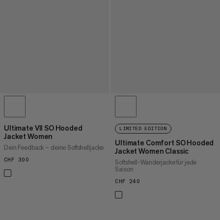
Ultimate VII SO Hooded
LIMITED EDITION
Jacket Women
Ultimate Comfort SO Hooded
Dein Feedback – deine Softshelljacke
Jacket Women Classic
CHF 300
CHF 300
Softshell-Wanderjacke für jede
Saison
CHF 240
CHF 240