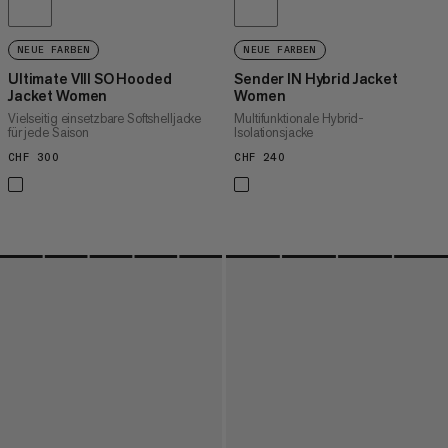
NEUE FARBEN
NEUE FARBEN
Ultimate VIII SO Hooded
Sender IN Hybrid Jacket
Jacket Women
Women
Vielseitig einsetzbare Softshelljacke
Multifunktionale Hybrid-
für jede Saison
Isolationsjacke
CHF 300
CHF 300
CHF 240
CHF 240