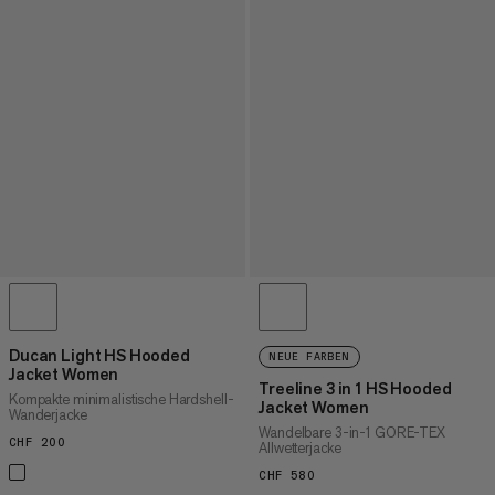
Ducan Light HS Hooded
NEUE FARBEN
Jacket Women
Treeline 3 in 1 HS Hooded
Kompakte minimalistische Hardshell-
Jacket Women
Wanderjacke
Wandelbare 3-in-1 GORE-TEX
CHF 200
CHF 200
Allwetterjacke
CHF 580
CHF 580