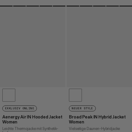
EXKLUSIV ONLINE
NEUER STYLE
Aenergy Air IN Hooded Jacket
Broad Peak IN Hybrid Jacket
Women
Women
Leichte Thermojacke mit Synthetik-
Vielseitige Daunen-Hybridjacke