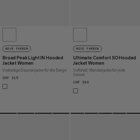
NEUE FARBEN
NEUE FARBEN
Broad Peak Light IN Hooded
Ultimate Comfort SO Hooded
Jacket Women
Jacket Women
Vielseitige Daunenjacke für die Berge
Softshell-Wanderjacke für jede
Saison
CHF 315
CHF 315
CHF 260
CHF 260