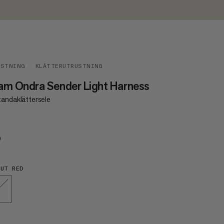
USTNING
KLÄTTERUTRUSTNING
am Ondra Sender Light Harness
tandaklättersele
0
€90
UT RED