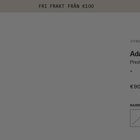
FRI FRAKT FRÅN €100
UTR
Ad
Pres
+
€9
MAMM