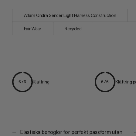
Adam Ondra Sender Light Harness Construction
Fair Wear
Recycled
Klättring
Klättring 
6/6
6/6
Elastiska benöglor för perfekt passform utan