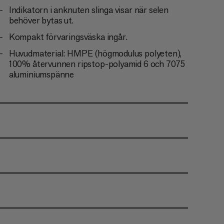
Indikatorn i anknuten slinga visar när selen
behöver bytas ut.
Kompakt förvaringsväska ingår.
Huvudmaterial: HMPE (högmodulus polyeten),
100% återvunnen ripstop-polyamid 6 och 7075
aluminiumspänne