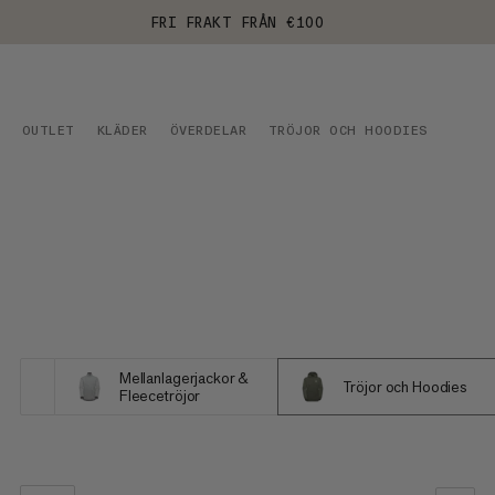
FRI FRAKT FRÅN €100
OUTLET
KLÄDER
ÖVERDELAR
TRÖJOR OCH HOODIES
Mellanlagerjackor &
Tröjor och Hoodies
Fleecetröjor