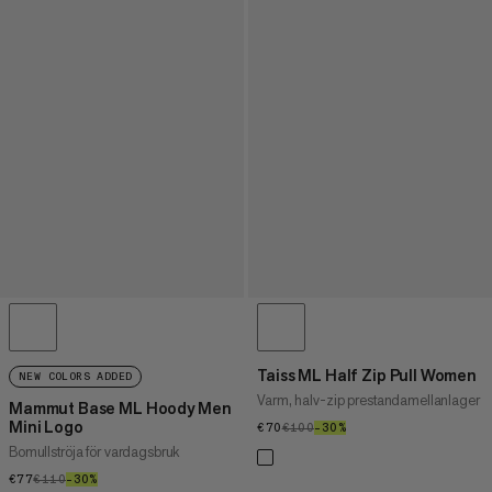
Taiss ML Half Zip Pull Women
NEW COLORS ADDED
Varm, halv-zip prestandamellanlager
Mammut Base ML Hoody Men
Mini Logo
€70
€70
€100
€100
–30%
30%
Bomullströja för vardagsbruk
€77
€77
€110
€110
–30%
30%