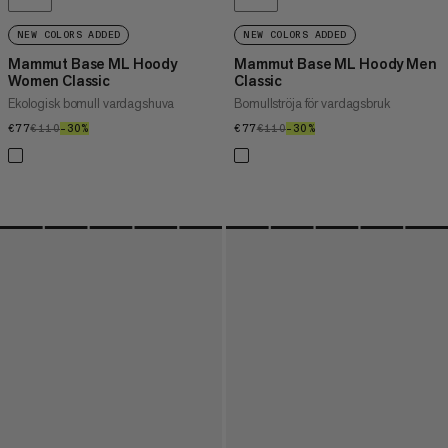
NEW COLORS ADDED
NEW COLORS ADDED
Mammut Base ML Hoody
Mammut Base ML Hoody Men
Women Classic
Classic
Ekologisk bomull vardagshuva
Bomullströja för vardagsbruk
€77
€77
€110
€110
–30%
30%
€77
€77
€110
€110
–30%
30%