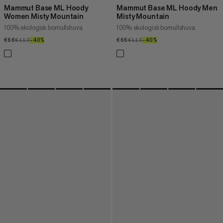
Mammut Base ML Hoody
Mammut Base ML Hoody Men
Women Misty Mountain
Misty Mountain
100% ekologisk bomullshuva
100% ekologisk bomullshuva
€66
€66
€110
€110
–40%
40%
€66
€66
€110
€110
–40%
40%