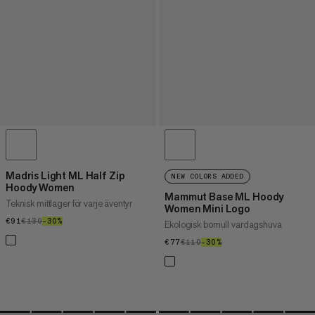
Madris Light ML Half Zip
NEW COLORS ADDED
Hoody Women
Mammut Base ML Hoody
Teknisk mittlager för varje äventyr
Women Mini Logo
€91
€91
€130
€130
–30%
30%
Ekologisk bomull vardagshuva
€77
€77
€110
€110
–30%
30%