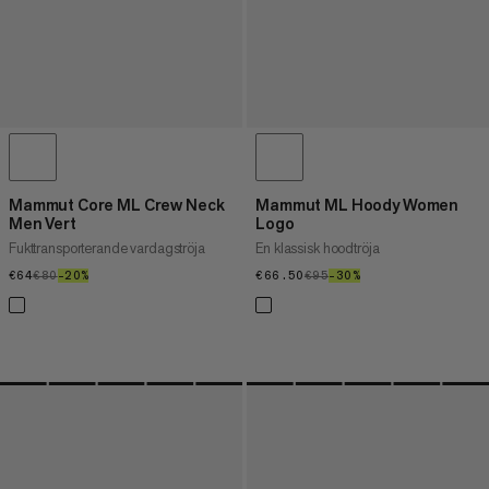
Mammut Core ML Crew Neck
Mammut ML Hoody Women
Men Vert
Logo
Fukttransporterande vardagströja
En klassisk hoodtröja
€64
€64
€80
€80
–20%
20%
€66.50
€66.50
€95
€95
–30%
30%