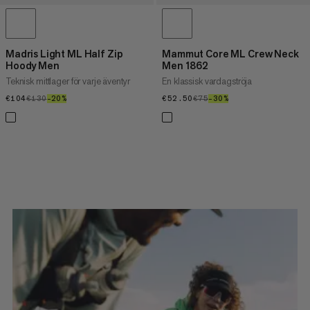
Madris Light ML Half Zip
Mammut Core ML Crew Neck
Hoody Men
Men 1862
Teknisk mittlager för varje äventyr
En klassisk vardagströja
€104
€104
€130
€130
–20%
20%
€52.50
€52.50
€75
€75
–30%
30%