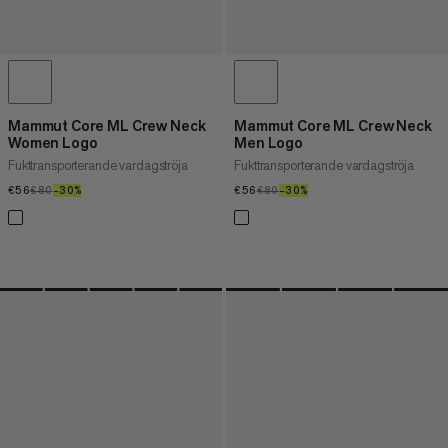
Mammut Core ML Crew Neck
Mammut Core ML Crew Neck
Women Logo
Men Logo
Fukttransporterande vardagströja
Fukttransporterande vardagströja
€56
€56
€80
€80
–30%
30%
€56
€56
€80
€80
–30%
30%