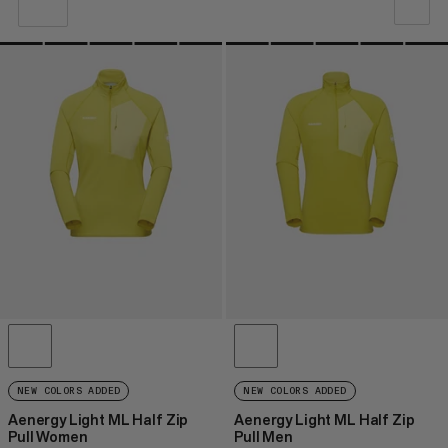
VÅR REKOMMENDATION
PRIS LÅGT TILL HÖGT
PRIS HÖG TILL LÅG
VAD ÄR NYTT
BETYG
NEW COLORS ADDED
NEW COLORS ADDED
Aenergy Light ML Half Zip
Aenergy Light ML Half Zip
Pull Women
Pull Men