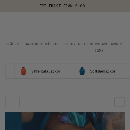
FRI FRAKT FRÅN €100
KLÄDER
JACKOR & VÄSTAR
SKID- OCH SNOWBOARDJACKOR
(
25
)
Vattentäta Jackor
Softshelljackor
VÅR REKOMMENDATION
PRIS LÅGT TILL HÖGT