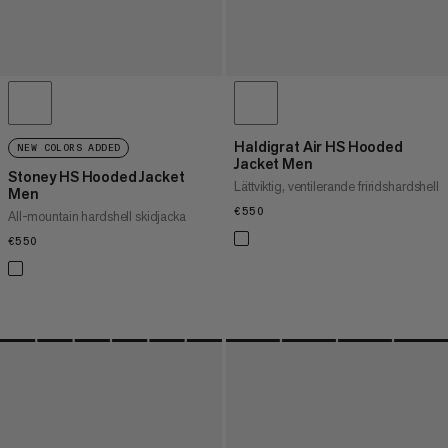
Haldigrat Air HS Hooded
NEW COLORS ADDED
Jacket Men
Stoney HS Hooded Jacket
Lättviktig, ventilerande friridshardshell
Men
€550
€550
All-mountain hardshell skidjacka
€550
€550