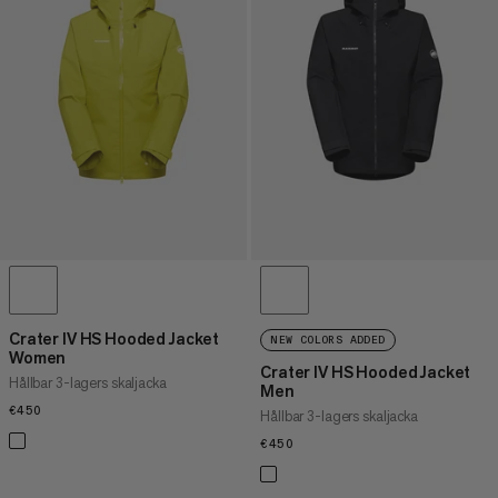
Crater IV HS Hooded Jacket
NEW COLORS ADDED
Women
Crater IV HS Hooded Jacket
Hållbar 3-lagers skaljacka
Men
€450
€450
Hållbar 3-lagers skaljacka
€450
€450