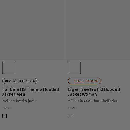
NEW COLORS ADDED
EIGER EXTREME
Fall Line HS Thermo Hooded
Eiger Free Pro HS Hooded
Jacket Men
Jacket Women
Isolerad freeridejacka
Hållbar freeride-hardshelljacka.
€370
€370
€950
€950