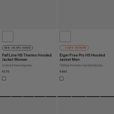
NEW COLORS ADDED
EIGER EXTREME
Fall Line HS Thermo Hooded
Eiger Free Pro HS Hooded
Jacket Women
Jacket Men
Isolerad freeridejacka
Hållbar freeride-hardshelljacka.
€370
€370
€880
€880