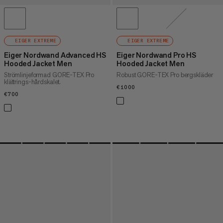
EIGER EXTREME
EIGER EXTREME
Eiger Nordwand Advanced HS
Eiger Nordwand Pro HS
Hooded Jacket Men
Hooded Jacket Men
Strömlinjeformad GORE-TEX Pro
Robust GORE-TEX Pro bergskläder
klättrings-hårdskalet.
€1000
€1000
€700
€700