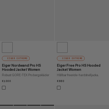
EIGER EXTREME
EIGER EXTREME
Eiger Nordwand Pro HS
Eiger Free Pro HS Hooded
Hooded Jacket Women
Jacket Women
Robust GORE-TEX Pro bergskläder
Hållbar freeride-hardshelljacka.
€1000
€1000
€880
€880