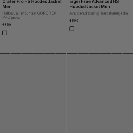
Crater Pro HS Hooded Jacket
Eiger Free Advanced HS
Men
Hooded Jacket Men
Hållbar, all-mountain GORE-TEX
Avancerad touring-hårdskaletsjacka
PRO jacka
€800
€800
€650
€650