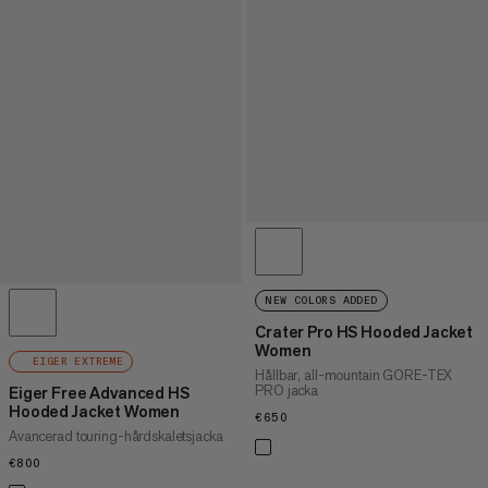
NEW COLORS ADDED
Crater Pro HS Hooded Jacket
Women
EIGER EXTREME
Hållbar, all-mountain GORE-TEX
PRO jacka
Eiger Free Advanced HS
Hooded Jacket Women
€650
€650
Avancerad touring-hårdskaletsjacka
€800
€800