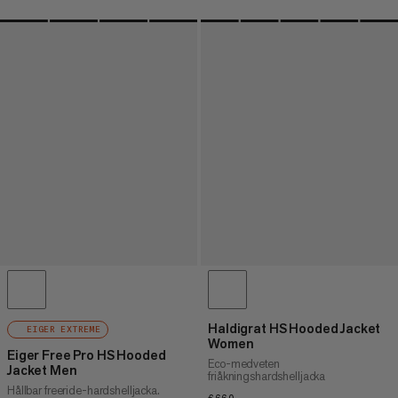
Haldigrat HS Hooded Jacket
EIGER EXTREME
Women
Eiger Free Pro HS Hooded
Eco-medveten
Jacket Men
friåkningshardshelljacka
Hållbar freeride-hardshelljacka.