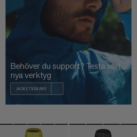
PRIS HÖG TILL LÅG
VAD ÄR NYTT
BETYG
Behöver du support? Testa vårt
nya verktyg
JACKETSÖKARE