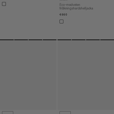
Eco-medveten
friåkningshardshelljacka
€660
€660