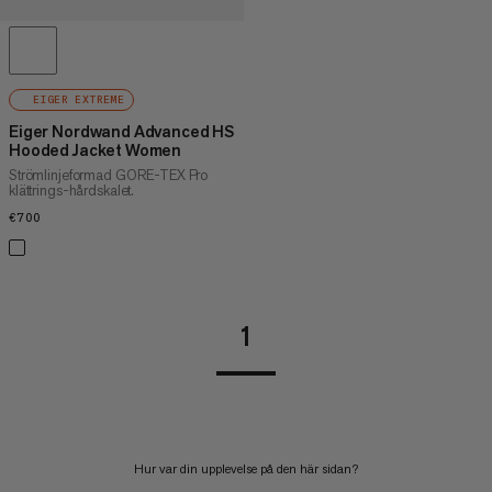
EIGER EXTREME
Eiger Nordwand Advanced HS
Hooded Jacket Women
Strömlinjeformad GORE-TEX Pro
klättrings-hårdskalet.
€700
€700
1
Hur var din upplevelse på den här sidan?