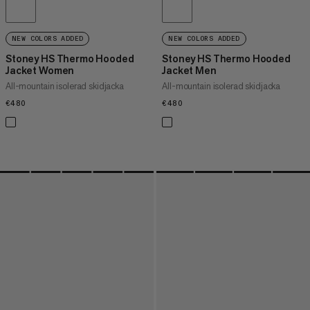
NEW COLORS ADDED
NEW COLORS ADDED
Stoney HS Thermo Hooded
Stoney HS Thermo Hooded
Jacket Women
Jacket Men
All-mountain isolerad skidjacka
All-mountain isolerad skidjacka
€480
€480
€480
€480