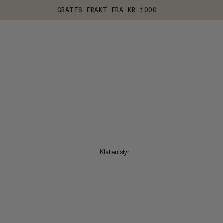
GRATIS FRAKT FRA KR 1000
Klatreutstyr