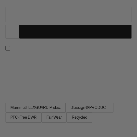
Klar for fotturer, reise eller hverdagsbruk. Nå en del av Mammut
Classic Collection, oppdaterer denne jakken våre bestselgere i
tidløs svart, fullført med et brodert retro Mammut-logo. Et
beskyttende 3-lags softshell-laminat med ekstra 4-veis
stretch og en jevn bakside gir pålitelig komfort. Stoffet...
Mammut FLEXGUARD Protect
Bluesign® PRODUCT
PFC-Free DWR
Fair Wear
Recycled