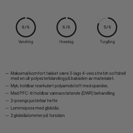
6/6
6/6
5/6
Vandring
Hverdag
Turgåing
Maksimal komfort takket være 3-lags 4-veis stretch softshell
med en ull-polyesterblanding på baksiden av materialet.
Myk, holdbar resirkulert polyamidstoff med spandex.
Med PFC-fri holdbar vannavstøtende (DWR) behandling
2-poengs justerbar hette
Lommepose med glidelås.
2 glidelåslommer på forsiden