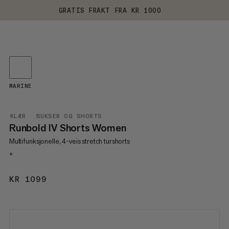
GRATIS FRAKT FRA KR 1000
MARINE
KLÆR
BUKSER OG SHORTS
Runbold IV Shorts Women
Multifunksjonelle, 4-veis stretch turshorts
+
KR 1099
KR 1099