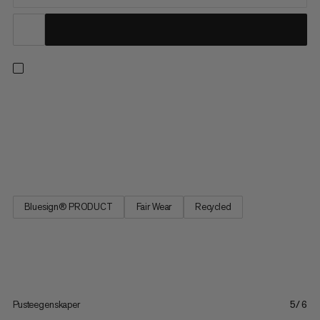
Fra vår bestselgersamling, leverer disse fottursbuksene
komfort med alle de praktiske funksjonene du trenger på stien.
Disse buksene har en athletisk passform og 4-veis stretch for
bevegelsesfrihet på oppoverbakke og over alpint terreng. Den
justerbare midjen gir en perfekt passform, og fire...
Bluesign® PRODUCT
Fair Wear
Recycled
Pusteegenskaper
5/6