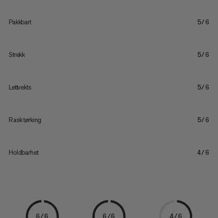
Pakkbart
5/6
Strekk
5/6
Lettvekts
5/6
Rask tørking
5/6
Holdbarhet
4/6
6/6
6/6
4/6