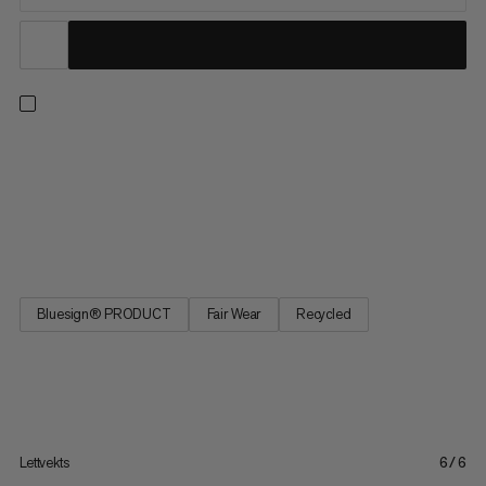
Designet for varme dager på veggen. Laget av 87% resirkulert
fukttransporterende stoff som er lett og slitesterkt, står disse
buksene imot slitasje samtidig som de holder deg kjølig og
tørr. 4-veis stretch pluss økt vidde rundt lår og kne gir
ubegrenset bevegelse og en sømløs passform. To dype...
Bluesign® PRODUCT
Fair Wear
Recycled
Lettvekts
6/6