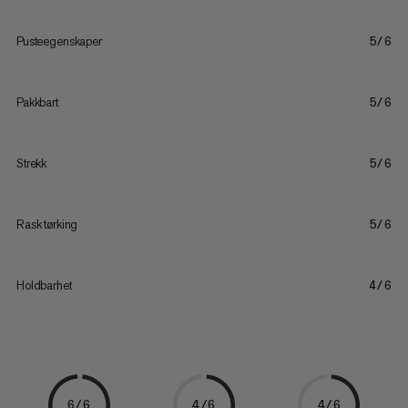
Pusteegenskaper
5/6
Pakkbart
5/6
Strekk
5/6
Rask tørking
5/6
Holdbarhet
4/6
6/6
4/6
4/6