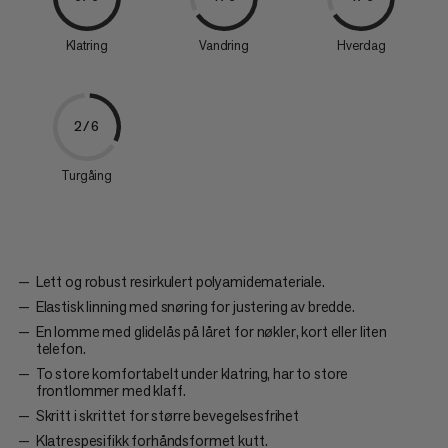
Klatring
Vandring
Hverdag
2/6
Turgåing
Lett og robust resirkulert polyamidemateriale.
Elastisk linning med snøring for justering av bredde.
En lomme med glidelås på låret for nøkler, kort eller liten
telefon.
To store komfortabelt under klatring, har to store
frontlommer med klaff.
Skritt i skrittet for større bevegelsesfrihet
Klatrespesifikk forhåndsformet kutt.