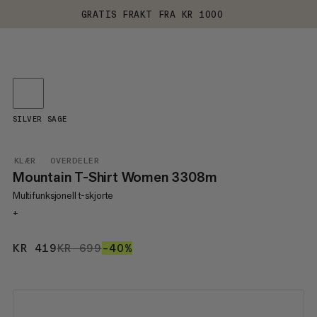
GRATIS FRAKT FRA KR 1000
SILVER SAGE
KLÆR
OVERDELER
Mountain T-Shirt Women 3308m
Multifunksjonell t-skjorte
+
KR 419
KR 419
KR 699
KR 699
–40%
40%