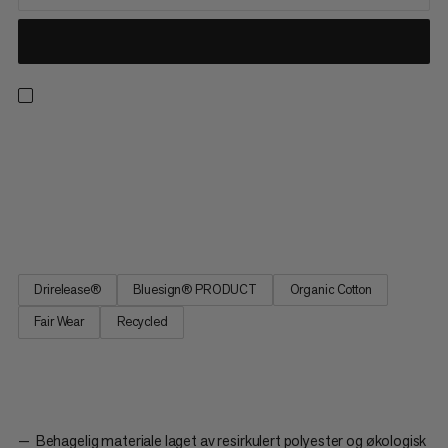
En t-skjorte som er klar for hele dagsvandringer, klatring og
hverdagsbruk. Drirelease®-teknologien holder deg tørr og
kjølig i varme og fuktige forhold. Materialet trekker til seg
fuktighet og tørker fire ganger raskere enn bomull samtidig
som det holder seg like mykt. Det grafiske motivet viser...
Drirelease®
Bluesign® PRODUCT
Organic Cotton
Fair Wear
Recycled
Behagelig materiale laget av resirkulert polyester og økologisk