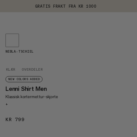
GRATIS FRAKT FRA KR 1000
NEBLA-TSCHIEL
KLÆR
OVERDELER
NEW COLORS ADDED
Lenni Shirt Men
Klassisk kortermet tur-skjorte
+
KR 799
KR 799