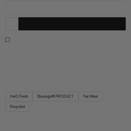
Den klassiske fottøyskjorten designet for ultimat fleksibilitet,
Lenni er et enkelt valg på korte dagsturer og lange vandringer.
Den nyeste versjonen av denne bestselgende skjorten leverer
alle funksjonene du kjenner og elsker med et nytt, miljøvennlig
materiale. Det høytytende, lette stoffet er...
HeiQ Fresh
Bluesign® PRODUCT
Fair Wear
Recycled