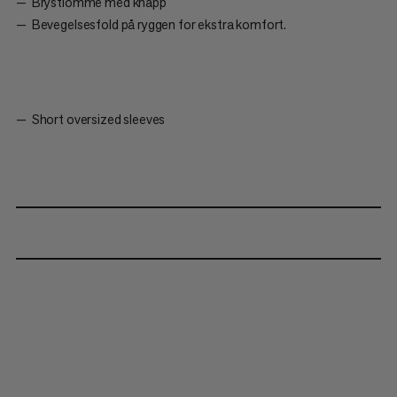
Brystlomme med knapp
Bevegelsesfold på ryggen for ekstra komfort.
Short oversized sleeves