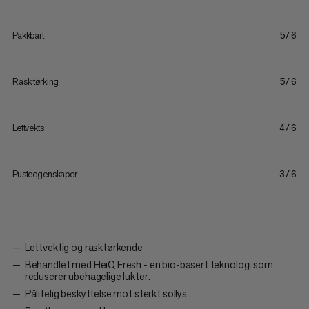
Pakkbart
5/6
Rask tørking
5/6
Lettvekts
4/6
Pusteegenskaper
3/6
Lettvektig og rasktørkende
Behandlet med HeiQ Fresh - en bio-basert teknologi som
reduserer ubehagelige lukter.
Pålitelig beskyttelse mot sterkt sollys