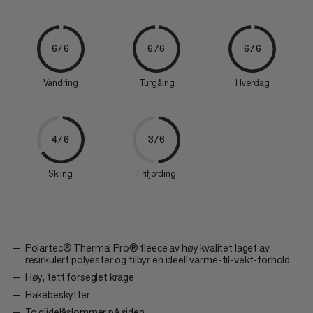
6/6
6/6
6/6
Vandring
Turgåing
Hverdag
4/6
3/6
Skiing
Frifjording
Polartec® Thermal Pro® fleece av høy kvalitet laget av
resirkulert polyester og tilbyr en ideell varme-til-vekt-forhold
Høy, tett forseglet krage
Hakebeskytter
To glidelåslommer på siden