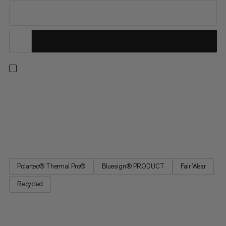
En tidløs klassiker. I tre generasjoner har idrettsutøvere og
friluftsentusiaster kommet til å stole på den komfortable,
multifunksjonelle og holdbare Innominata. Den klassiske
fleecejakken holder deg alltid varm i løpet av vintermånedene
eller de mellomliggende årstidene når du går på tur, trekker...
Polartec® Thermal Pro®
Bluesign® PRODUCT
Fair Wear
Recycled