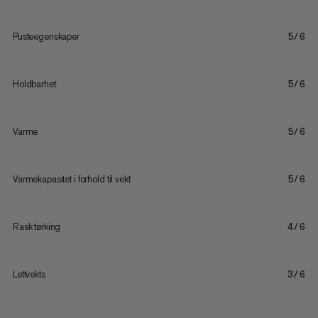
Pusteegenskaper
5/6
Holdbarhet
5/6
Varme
5/6
Varmekapasitet i forhold til vekt
5/6
Rask tørking
4/6
Lettvekts
3/6