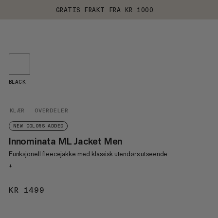
GRATIS FRAKT FRA KR 1000
BLACK
KLÆR
OVERDELER
NEW COLORS ADDED
Innominata ML Jacket Men
Funksjonell fleecejakke med klassisk utendørs utseende
+
KR 1499
KR 1499