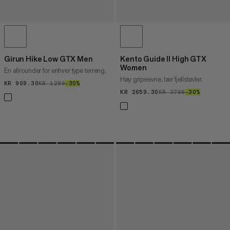
Girun Hike Low GTX Men
Kento Guide II High GTX
Women
En allrounder for enhver type terreng.
Høy gripeevne, lær fjellstøvler.
KR 909.30
KR 909.30
KR 1299
KR 1299
–30%
30%
KR 2659.30
KR 2659.30
KR 3799
KR 3799
–30%
30%