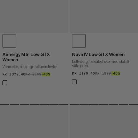
Aenergy Mtn Low GTX
Nova IV Low GTX Women
Women
Lettvektig, fleksibel sko med stabilt
såle grep.
Vanntette, allsidige fotturerstøvler
KR 1199.40
KR 1199.40
KR 1999
KR 1999
–40%
40%
KR 1379.40
KR 1379.40
KR 2299
KR 2299
–40%
40%