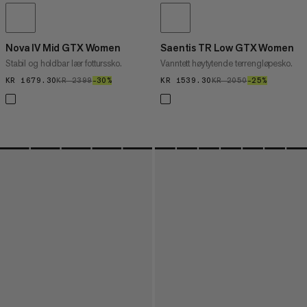
Nova IV Mid GTX Women
Saentis TR Low GTX Women
Stabil og holdbar lær fotturssko.
Vanntett høytytende terrengløpesko.
KR 1679.30
KR 1679.30
KR 2399
KR 2399
–30%
30%
KR 1539.30
KR 1539.30
KR 2050
KR 2050
–25%
25%