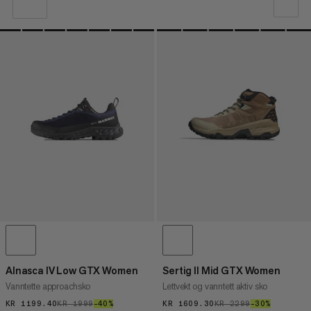
VÅR ANBEFALING
PRIS LAV TIL HØY
PRIS HØY TIL LAV
HVA ER NYTT
RANGERING
Alnasca IV Low GTX Women
Sertig II Mid GTX Women
Vanntette approachsko
Lettvekt og vanntett aktiv sko
KR 1199.40
KR 1199.40
KR 1999
KR 1999
–40%
40%
KR 1609.30
KR 1609.30
KR 2299
KR 2299
–30%
30%