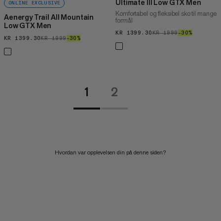
Ultimate III Low GTX Men
ONLINE EXCLUSIVE
Komfortabel og fleksibel sko til mange
Aenergy Trail All Mountain
formål
Low GTX Men
KR 1399.30
KR 1399.30
KR 1999
KR 1999
–30%
30%
KR 1399.30
KR 1399.30
KR 1999
KR 1999
–30%
30%
1
2
Hvordan var opplevelsen din på denne siden?