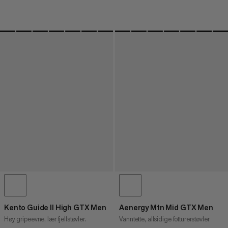
Kento Guide II High GTX Men
Aenergy Mtn Mid GTX Men
Høy gripeevne, lær fjellstøvler.
Vanntette, allsidige fotturerstøvler