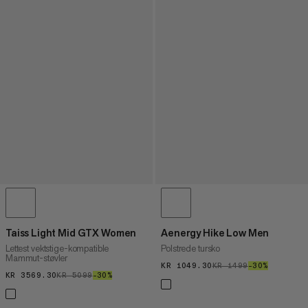
Taiss Light Mid GTX Women
Aenergy Hike Low Men
Lettest vektstige-kompatible
Polstrede tursko
Mammut-støvler
KR 1049.30
KR 1049.30
KR 1499
KR 1499
–30%
30%
KR 3569.30
KR 3569.30
KR 5099
KR 5099
–30%
30%