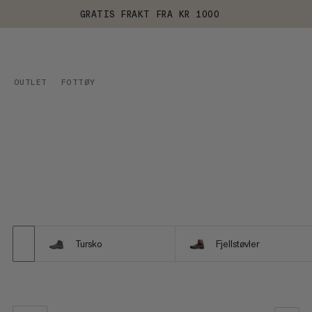
GRATIS FRAKT FRA KR 1000
OUTLET
FOTTØY
Tursko
Fjellstøvler