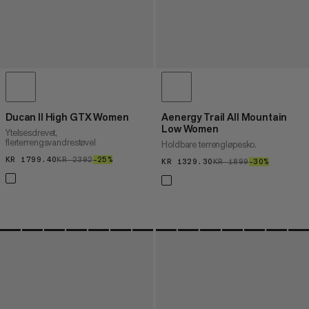
Ducan II High GTX Women
Aenergy Trail All Mountain
Low Women
Ytelsesdrevet,
flerterrengsvandrestøvel
Holdbare terrengløpesko.
KR 1799.40
KR 1799.40
KR 2392
KR 2392
–25%
25%
KR 1329.30
KR 1329.30
KR 1899
KR 1899
–30%
30%