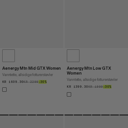
Aenergy Mtn Mid GTX Women
Aenergy Mtn Low GTX
Women
Vanntette, allsidige fotturerstøvler
Vanntette, allsidige fotturerstøvler
KR 1609.30
KR 1609.30
KR 2299
KR 2299
–30%
30%
KR 1399.30
KR 1399.30
KR 1999
KR 1999
–30%
30%