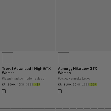
Trovat Advanced II High GTX
Aenergy Hike Low GTX
Women
Women
Klassisk tursko i moderne design
Polstret, vanntette tursko
KR 2099.40
KR 2099.40
KR 3999
KR 3999
–48%
48%
KR 1189.30
KR 1189.30
KR 1699
KR 1699
–30%
30%