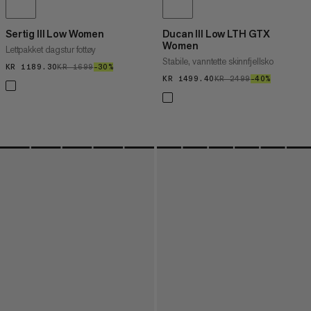
Sertig III Low Women
Ducan III Low LTH GTX
Women
Lettpakket dagstur fottøy
Stabile, vanntette skinnfjellsko
KR 1189.30
KR 1189.30
KR 1699
KR 1699
–30%
30%
KR 1499.40
KR 1499.40
KR 2499
KR 2499
–40%
40%