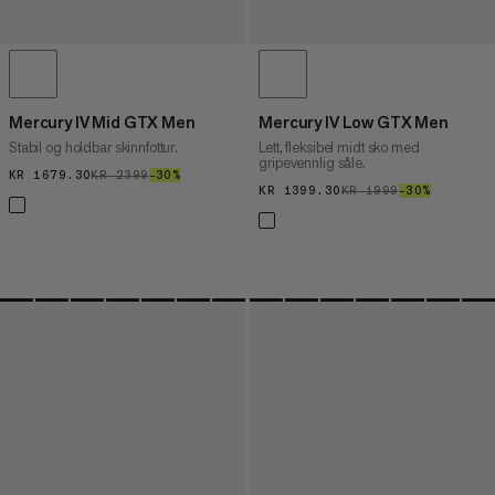
Mercury IV Mid GTX Men
Mercury IV Low GTX Men
Stabil og holdbar skinnfottur.
Lett, fleksibel midt sko med
gripevennlig såle.
KR 1679.30
KR 1679.30
KR 2399
KR 2399
–30%
30%
KR 1399.30
KR 1399.30
KR 1999
KR 1999
–30%
30%