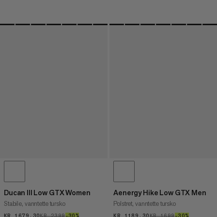
Ducan III Low GTX Women
Aenergy Hike Low GTX Men
Stabile, vanntette tursko
Polstret, vanntette tursko
KR 1679.30
KR 1679.30
KR 2399
KR 2399
–30%
30%
KR 1189.30
KR 1189.30
KR 1699
KR 1699
–30%
30%