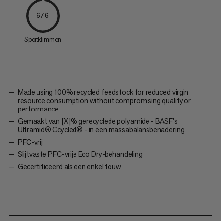
6/6
Sportklimmen
Made using 100% recycled feedstock for reduced virgin
resource consumption without compromising quality or
performance
Gemaakt van [X]% gerecyclede polyamide - BASF's
Ultramid® Ccycled® - in een massabalansbenadering
PFC-vrij
Slijtvaste PFC-vrije Eco Dry-behandeling
Gecertificeerd als een enkel touw