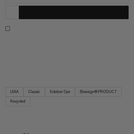
Een veelzijdig enkel touw voor elke klim - van sportklimmen tot
traditioneel klimmen, binnen en buiten. Dit klassieke ontwerp
levert onze beste combinatie van diameter, gewicht en
duurzaamheid voor uitstekende hantering. Bovendien is het
gemaakt van 100% gerecycled polyamide (massabalans). We
halen...
UIAA
Classic
Solution Dye
Bluesign® PRODUCT
Recycled