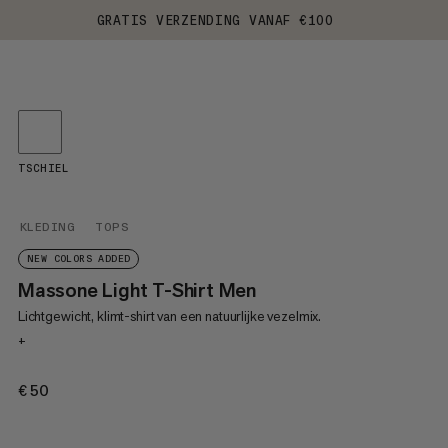
GRATIS VERZENDING VANAF €100
TSCHIEL
KLEDING
TOPS
NEW COLORS ADDED
Massone Light T-Shirt Men
Lichtgewicht, klimt-shirt van een natuurlijke vezelmix.
+
€50
€50