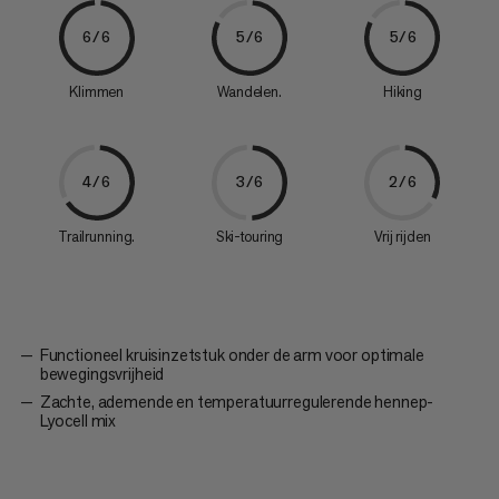
6/6
5/6
5/6
Klimmen
Wandelen.
Hiking
4/6
3/6
2/6
Trailrunning.
Ski-touring
Vrij rijden
Functioneel kruisinzetstuk onder de arm voor optimale
bewegingsvrijheid
Zachte, ademende en temperatuurregulerende hennep-
Lyocell mix