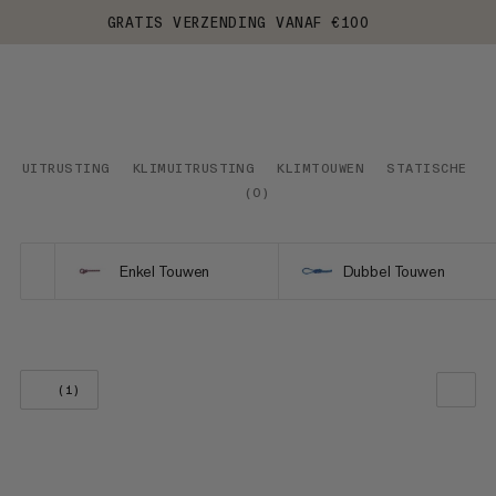
GRATIS VERZENDING VANAF €100
UITRUSTING
KLIMUITRUSTING
KLIMTOUWEN
STATISCHE TO
(
0
)
Enkel Touwen
Dubbel Touwen
(1)
ONZE AANBEVELING
PRIJS LAAG NAAR HOOG