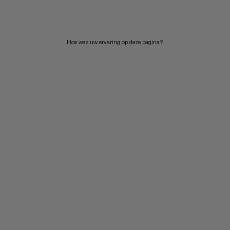
PRIJS HOOG NAAR LAAG
WAT IS ER NIEUW
Hoe was uw ervaring op deze pagina?
BEOORDELING