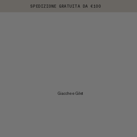
SPEDIZIONE GRATUITA DA €100
Giacche e Gilet