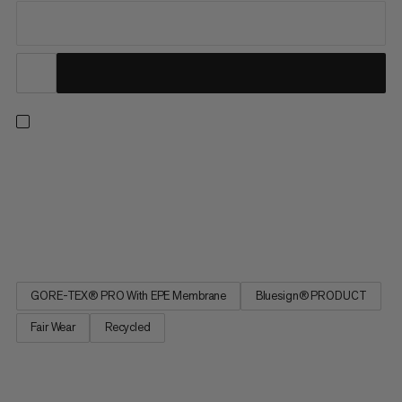
Un guscio rigido ad alte prestazioni per condizioni estreme e
salite impegnative. Questa giacca è il prodotto principale della
nostra iconica collezione Eiger Nordwand, che compie 30 anni
nel 2025 ed è stata rigorosamente testata e perfezionata dai
nostri atleti. Il tessuto GORE-TEX Pro a 3 strati...
GORE-TEX® PRO With EPE Membrane
Bluesign® PRODUCT
Fair Wear
Recycled