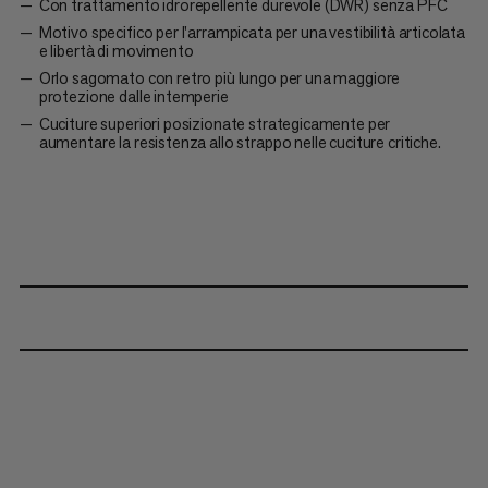
Con trattamento idrorepellente durevole (DWR) senza PFC
Motivo specifico per l'arrampicata per una vestibilità articolata
e libertà di movimento
Orlo sagomato con retro più lungo per una maggiore
protezione dalle intemperie
Cuciture superiori posizionate strategicamente per
aumentare la resistenza allo strappo nelle cuciture critiche.