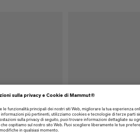
cm Indicator 6-Pack
Workhorse Keylock 12 cm