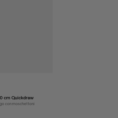
60 cm Quickdraw
go con moschettoni