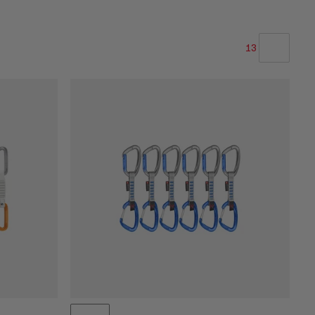
13
LA NOSTRA RACCOMANDAZIONE
PREZZO BASSO AD ALTO
PREZZO ALTO A BASSO
COSA C'È DI NUOVO
VALUTAZIONE