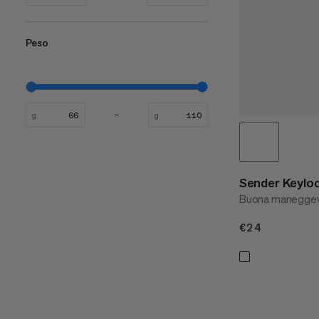
Peso
g
g
Sender Keyloc
Buona maneggev
€24
€24