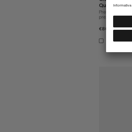
Quickdraws
Prestazioni eleva
prezzo convenie
€80
€80