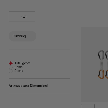
(1)
Climbing
Tutti i generi
Uomo
Donna
Attrezzatura Dimensioni
10 cm
(
2
)