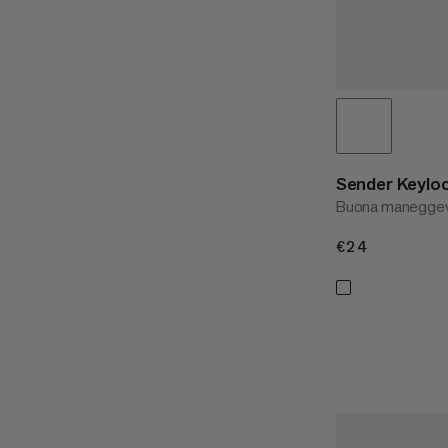
Sender Keylo
Buona maneggev
€24
€24