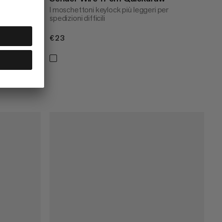
I moschettoni keylock più leggeri per
spedizioni difficili
€23
€23