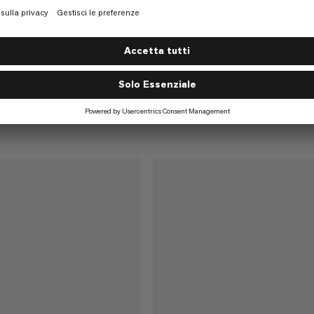
Quickdraw
te tutto l'anno a un
Migliore maneggevolezza per gli
nte
arrampicatori sportivi
€23
€23