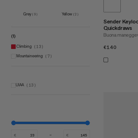
12 cm
(
5
)
17 cm
(
4
)
Grey
Yellow
(
9
)
(
2
)
Sender Keyloc
Quickdraws
Buona maneggev
(1)
climbing
(
13
)
€140
€140
mountaineering
(
7
)
UIAA
(
13
)
€
€