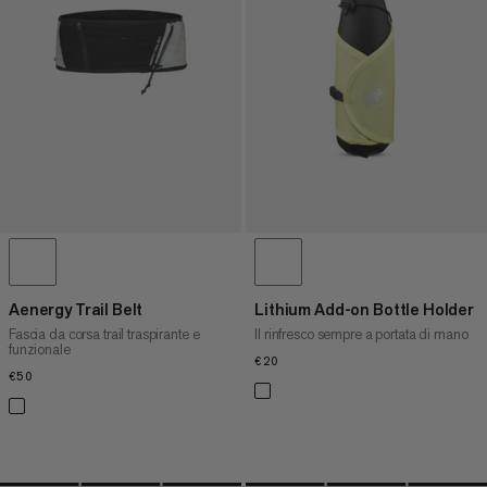
PREZZO ALTO A BASSO
COSA C'È DI NUOVO
VALUTAZIONE
Aenergy Trail Belt
Lithium Add-on Bottle Holder
Fascia da corsa trail traspirante e
Il rinfresco sempre a portata di mano
funzionale
€20
€20
€50
€50