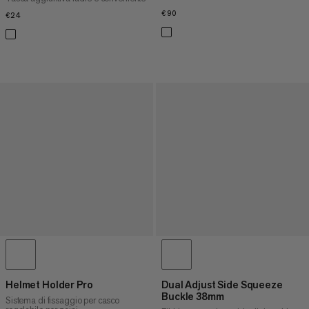
€90
€90
€24
€24
Helmet Holder Pro
Dual Adjust Side Squeeze
Buckle 38mm
Sistema di fissaggio per casco