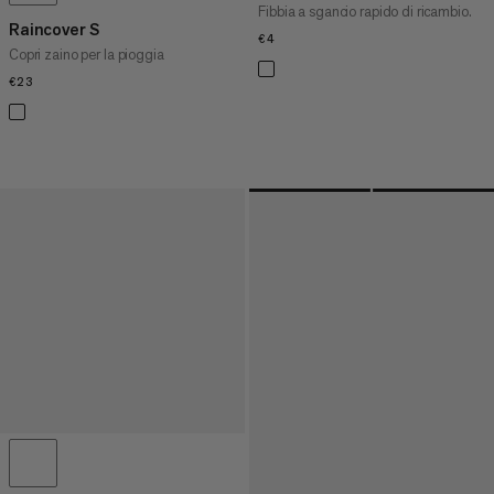
Fibbia a sgancio rapido di ricambio.
Raincover S
€4
€4
Copri zaino per la pioggia
€23
€23