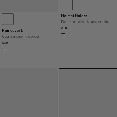
Helmet Holder
Portacaschi elasticizzato per zaini
€18
€18
Raincover L
Copri zaino per la pioggia
€30
€30