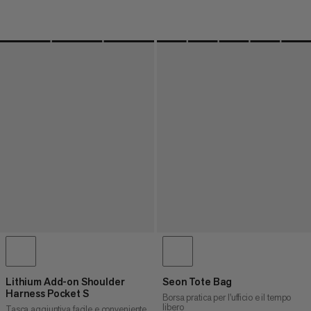
Lithium Add-on Shoulder
Seon Tote Bag
Harness Pocket S
Borsa pratica per l'ufficio e il tempo
libero
Tasca aggiuntiva facile e conveniente