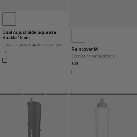
Dual Adjust Side Squeeze
Buckle 15mm
Fibbia a sgancio rapido di ricambio.
Raincover M
€2
€2
Copri zaino per la pioggia
€28
€28