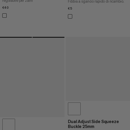
regolabile per zaini
Fibbia a sgancio rapido di ricambio.
€40
€40
€5
€5
Dual Adjust Side Squeeze
Buckle 25mm