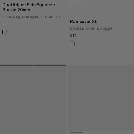
Dual Adjust Side Squeeze
Buckle 20mm
Fibbia a sgancio rapido di ricambio.
Raincover XL
€3
€3
Copri zaino per la pioggia
€35
€35