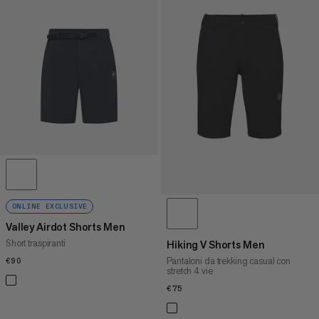
ONLINE EXCLUSIVE
Valley Airdot Shorts Men
Short traspiranti
Hiking V Shorts Men
Pantaloni da trekking casual con
€90
€90
stretch 4 vie
€75
€75