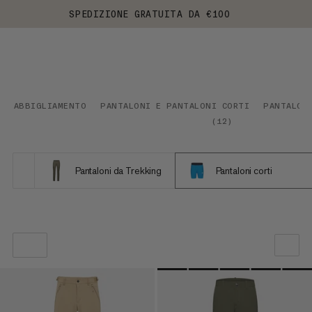
SPEDIZIONE GRATUITA DA €100
ABBIGLIAMENTO
PANTALONI E PANTALONI CORTI
PANTALON
(
12
)
Pantaloni da Trekking
Pantaloni corti
LA NOSTRA RACCOMANDAZIONE
PREZZO BASSO AD ALTO