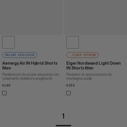
ONLINE EXCLUSIVE
EIGER EXTREME
Aenergy Air IN Hybrid Shorts
Eiger Nordwand Light Down
Men
IN Shorts Men
Pantaloncini da sci per escursioni con
Pantaloni di assicurazione da
isolamento sintetico e pieghevoli
montagna isolati
€180
€180
€250
€250
1