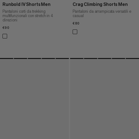
Runbold IV Shorts Men
Crag Climbing Shorts Men
Pantaloni corti da trekking
Pantaloni da arrampicata versatili e
multifunzionali con stretch in 4
casual
direzioni
€80
€80
€90
€90