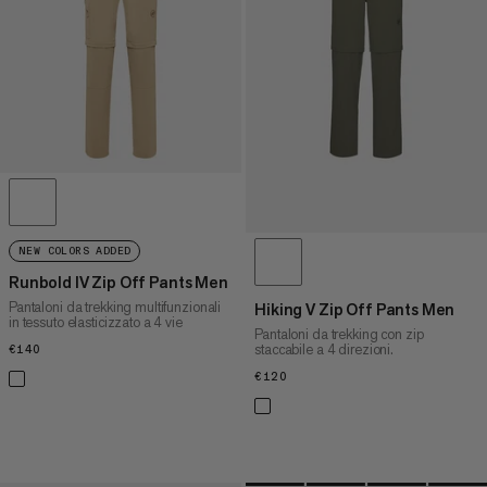
PREZZO ALTO A BASSO
COSA C'È DI NUOVO
VALUTAZIONE
NEW COLORS ADDED
Runbold IV Zip Off Pants Men
Pantaloni da trekking multifunzionali
Hiking V Zip Off Pants Men
in tessuto elasticizzato a 4 vie
Pantaloni da trekking con zip
staccabile a 4 direzioni.
€140
€140
€120
€120