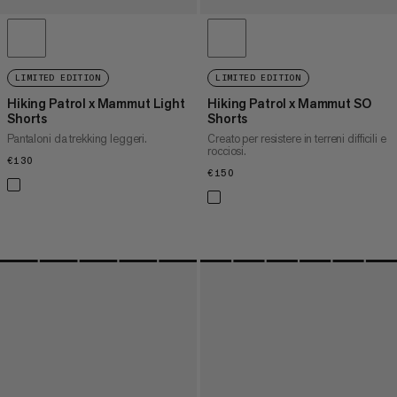
LIMITED EDITION
LIMITED EDITION
Hiking Patrol x Mammut Light
Hiking Patrol x Mammut SO
Shorts
Shorts
Pantaloni da trekking leggeri.
Creato per resistere in terreni difficili e
rocciosi.
€130
€130
€150
€150