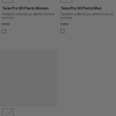
Taiss Pro SO Pants Women
Taiss Pro SO Pants Men
Pantaloni softshell per attività invernali
Pantaloni softshell per attività invernali
tecniche
tecniche
€280
€280
€280
€280