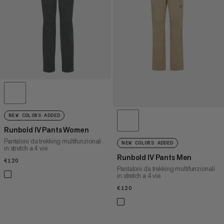
PREZZO ALTO A BASSO
COSA C'È DI NUOVO
VALUTAZIONE
NEW COLORS ADDED
Runbold IV Pants Women
Pantaloni da trekking multifunzionali
NEW COLORS ADDED
in stretch a 4 vie
Runbold IV Pants Men
€120
€120
Pantaloni da trekking multifunzionali
in stretch a 4 vie
€120
€120