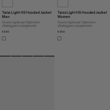
Taiss Light HS Hooded Jacket
Taiss Light HS Hooded Jacket
Men
Women
Guscio rigido per l'alpinismo
Guscio rigido per l'alpinismo
ultraleggero e pieghevole
ultraleggero e pieghevole
€340
€340
€340
€340