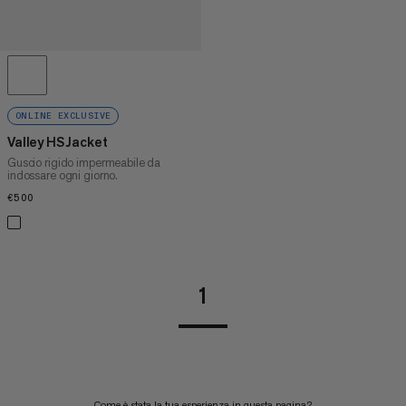
ONLINE EXCLUSIVE
Valley HS Jacket
Guscio rigido impermeabile da
indossare ogni giorno.
€500
€500
1
Come è stata la tua esperienza in questa pagina?