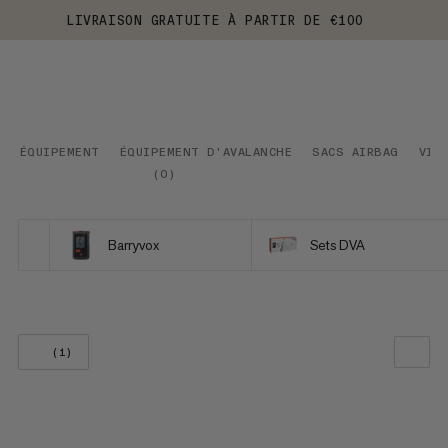
LIVRAISON GRATUITE À PARTIR DE €100
ÉQUIPEMENT
ÉQUIPEMENT D'AVALANCHE
SACS AIRBAG
VIA
(
0
)
Barryvox
Sets DVA
(1)
NOTRE SELECTION
PRIX CROISSANT