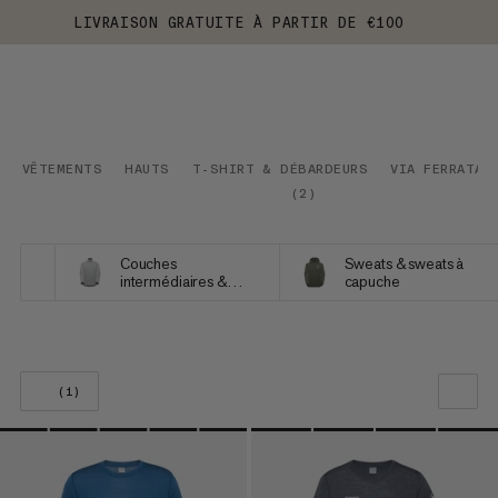
LIVRAISON GRATUITE À PARTIR DE €100
VÊTEMENTS
HAUTS
T-SHIRT & DÉBARDEURS
VIA FERRATA
(
2
)
Couches
Sweats & sweats à
intermédiaires &
capuche
Polaires
(1)
NOTRE SELECTION
PRIX CROISSANT