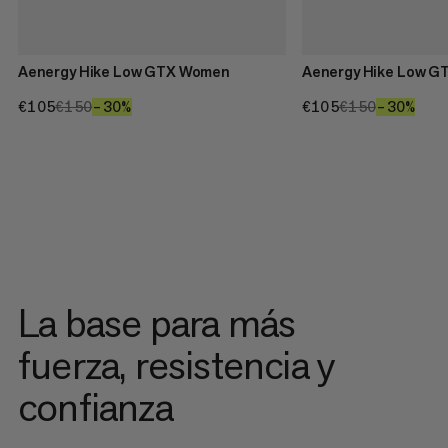
Aenergy Hike Low GTX Women
Aenergy Hike Low G
€105
€105
€150
€150
–30%
30%
€105
€105
€150
€150
–30%
30%
La base para más
fuerza, resistencia y
confianza