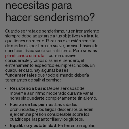
necesitas para
hacer senderismo?
Cuando se trata de senderismo, tu entrenamiento
siempre debe adaptarse a tus objetivos y a la ruta
que tienes en mente. Para una excursión sencilla
de medio día por terreno suave, un nivel básico de
condición física suele ser suficiente. Pero si estás
planificando una ruta
con un desnivel
considerable y varios días en el sendero, el
entrenamiento específico es imprescindible. En
cualquier caso, hay algunas
bases
fundamentales
que todo el mundo debería
tener antes de salir al camino:
Resistencia base
: Debes ser capaz de
moverte a un ritmo moderado durante varias
horas sin quedarte completamente sin aliento.
Fuerza en las piernas
: Las subidas
pronunciadas y los largos descensos pueden
ejercer una presión considerable sobre los
cuádriceps, las pantorrillas y los glúteos.
Equilibrio y estabilidad
: En terreno irregular,