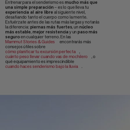
Entrenar para el senderismo es
mucho más que
una simple preparación
– es lo que lleva tu
experiencia al aire libre
al siguiente nivel,
desafiando tanto el cuerpo como la mente.
Esfuérzate antes de las rutas más largas y notarás
la diferencia:
piernas más fuertes
, un
núcleo
más estable
,
mejor resistencia
y un
paso más
seguro
en cualquier terreno. En las
Mammut Stories & Guides
encontrarás más
consejos útiles sobre
cómo planificar tu excursión perfecta
,
cuánto peso llevar cuando vas de mochilero
, o
qué equipamiento es imprescindible
cuando haces senderismo bajo la lluvia
.