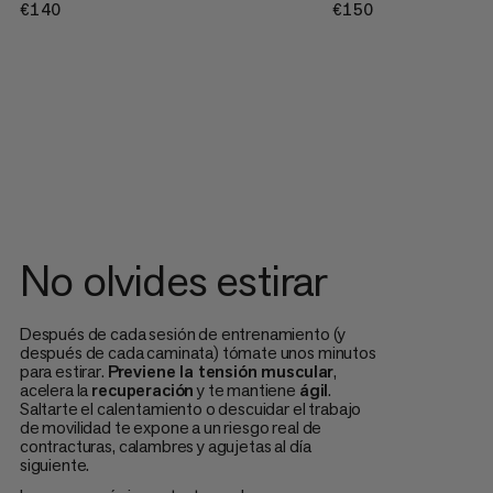
€140
€140
€150
€150
No olvides estirar
Después de cada sesión de entrenamiento (y
después de cada caminata) tómate unos minutos
para estirar.
Previene la tensión muscular
,
acelera la
recuperación
y te mantiene
ágil
.
Saltarte el calentamiento o descuidar el trabajo
de movilidad te expone a un riesgo real de
contracturas, calambres y agujetas al día
siguiente.