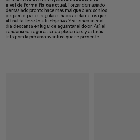
nivel de forma física actual
. Forzar demasiado
demasiado pronto hace más mal que bien: son los
pequeños pasos regulares hacia adelante los que
al final te llevarán a tu objetivo. Y si tienes un mal
día, descansa en lugar de aguantar el dolor. Así, el
senderismo seguirá siendo placentero y estarás
listo para la próxima aventura que se presente.