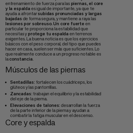
entrenamiento de fuerza para las
piernas, el core
y la espalda
es igual de importante, ya que te
ayuda a afrontar
subidas pronunciadas y largas
bajadas
de forma segura, y mantiene a raya las
lesiones por sobreuso
.
Un core fuerte
en
particular te proporciona la estabilidad que
necesitas y
protege tu espalda
en terrenos
exigentes. La buena noticia es que los ejercicios
básicos con el peso corporal, del tipo que puedes
hacer en casa, suelen ser más que suficientes. Lo
que realmente conduce a un progreso notable es
la
constancia
.
Músculos de las piernas
Sentadillas
: fortalecen los cuádriceps, los
glúteos y las pantorrillas.
Zancadas
: trabajan el equilibrio y la estabilidad
del eje de la pierna.
Elevaciones de talones
: desarrollan la fuerza
de la parte inferior de la pierna y ayudan a
combatir la fatiga muscular en el descenso.
Core y espalda