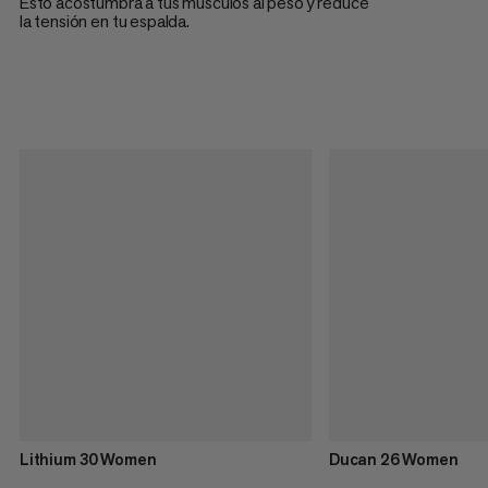
Esto acostumbra a tus músculos al peso y reduce
la tensión en tu espalda.
Lithium 30 Women
Ducan 26 Women