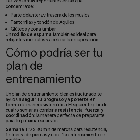
Las zonas más importantes en las que
concentrarse:
Parte delantera y trasera de los muslos
Pantorrillas y tendón de Aquiles
Glúteos y zona lumbar
Un
rodillo de espuma
también es ideal para
relajar los músculos y acelerar la recuperación.
Cómo podría ser tu
plan de
entrenamiento
Un plan de entrenamiento bien estructurado te
ayuda a
seguir tu progreso
y a
ponerte en
forma
de manera sistemática. El siguiente plan de
cuatro semanas combina
resistencia, fuerza y
coordinación
: la manera perfecta de prepararte
para tu próxima excursión.
Semana 1
: 2 x 30 min de marcha para resistencia,
1 x fuerza de piernas y core, 1 x entrenamiento de
equilibrio