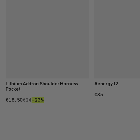
Lithium Add-on Shoulder Harness
Aenergy 12
Pocket
€85
€85
€18.50
€18.50
€24
€24
–23%
23%