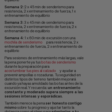
Semana 2
: 2 x 45 min de senderismo para
resistencia, 2 x entrenamiento de fuerza, 1 x
entrenamiento de equilibrio
Semana 3
: 3 x 45 min de senderismo para
resistencia, 2 x entrenamiento de fuerza, 2 x
entrenamiento de equilibrio
Semana 4
: 1 x 60 min de excursión con una
mochila de senderismo
para resistencia, 2 x
entrenamiento de fuerza, 2 x entrenamiento de
equilibrio
Para sesiones de entrenamiento más largas, vale
la pena ponerte ya tus
botas de senderismo
durante la preparación para
acostumbrar tus pies al calzado
y ayudar a
prevenir ampollas o rozaduras. Tu seguridad en
distintos tipos de terreno también mejorará
cuando ya hayas amoldado las botas antes de la
excursión real. Y recuerda:
un entrenamiento
constante y moderado supera siempre a las
sesiones intensas y esporádicas
.
También merece la pena
ser honesto contigo
mismo
sobre tu progreso y ajustar tanto la
distancia como el ritmo para
adaptarlos a tu