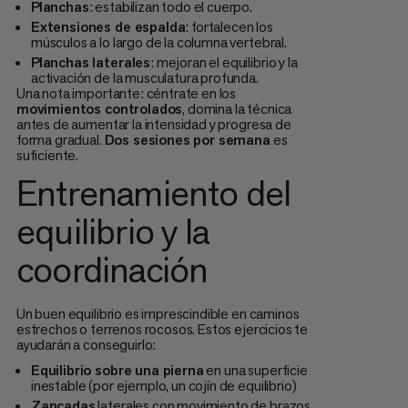
Planchas
: estabilizan todo el cuerpo.
Extensiones de espalda
: fortalecen los
músculos a lo largo de la columna vertebral.
Planchas laterales
: mejoran el equilibrio y la
activación de la musculatura profunda.
Una nota importante: céntrate en los
movimientos controlados
, domina la técnica
antes de aumentar la intensidad y progresa de
forma gradual.
Dos sesiones por semana
es
suficiente.
Entrenamiento del
equilibrio y la
coordinación
Un buen equilibrio es imprescindible en caminos
estrechos o terrenos rocosos. Estos ejercicios te
ayudarán a conseguirlo:
Equilibrio sobre una pierna
en una superficie
inestable (por ejemplo, un cojín de equilibrio)
Zancadas
laterales con movimiento de brazos