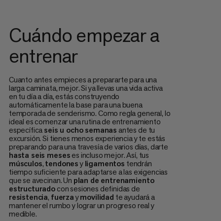
Cuándo empezar a
entrenar
Cuanto antes empieces a prepararte para una
larga caminata, mejor. Si ya llevas una vida activa
en tu día a día, estás construyendo
automáticamente la base para una buena
temporada de senderismo. Como regla general, lo
ideal es comenzar una rutina de entrenamiento
específica
seis u ocho semanas
antes de tu
excursión. Si tienes menos experiencia y te estás
preparando para una travesía de varios días, darte
hasta seis meses
es incluso mejor. Así, tus
músculos
,
tendones
y
ligamentos
tendrán
tiempo suficiente para adaptarse a las exigencias
que se avecinan. Un
plan de entrenamiento
estructurado
con sesiones definidas de
resistencia
,
fuerza
y
movilidad
te ayudará a
mantener el rumbo y lograr un progreso real y
medible.