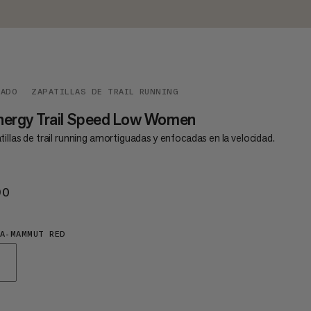
ZADO
ZAPATILLAS DE TRAIL RUNNING
nergy Trail Speed Low Women
illas de trail running amortiguadas y enfocadas en la velocidad.
90
€190
A-MAMMUT RED