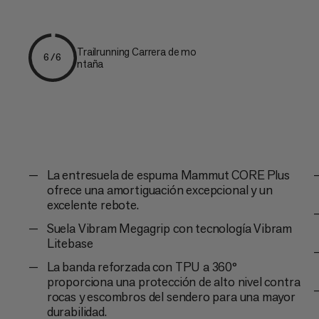
Trailrunning Carrera de mo
6/6
ntaña
La entresuela de espuma Mammut CORE Plus
ofrece una amortiguación excepcional y un
excelente rebote.
Suela Vibram Megagrip con tecnología Vibram
Litebase
La banda reforzada con TPU a 360°
proporciona una protección de alto nivel contra
rocas y escombros del sendero para una mayor
durabilidad.