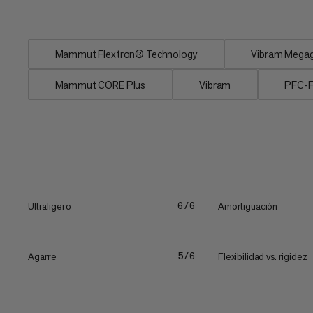
concentrarte en la...
Mammut Flextron® Technology
Vibram Megagr
Mammut CORE Plus
Vibram
PFC-F
Ultraligero
Amortiguación
6/6
Agarre
Flexibilidad vs. rigidez
5/6