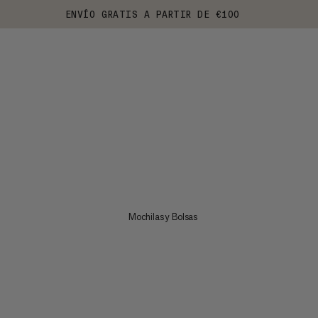
ENVÍO GRATIS A PARTIR DE €100
Mochilas y Bolsas