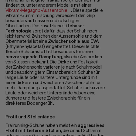
findest du unter anderem Modelle mit einer
Vibram-Megagrip-Aussensohle
. Diese spezielle
Vibram-Gummimischung verbessert den Grip
besonders auf nassen und rutschigen
Oberflächen. Die zusätzliche
Litebase-
Technologie
sorgt dafür, dass der Schuh noch
leichter wird. Zwischen der Aussensohle und dem
Obermaterial ist eine
Zwischensohle aus EVA
(Ethylenvinylacetat) eingebettet. Dieser leichte,
flexible Schaumstoff ist besonders für seine
hervorragende Dämpfung
, also die Absorption
von Stössen, bekannt. Die Dicke und Festigkeit
der Zwischensohle variieren je nach Schuhmodell
und beabsichtigtem Einsatzbereich: Schuhe für
lange Läufe oder härtere Untergründe sind mit
einer dickeren und weicheren Zwischensohle für
mehr Dämpfung ausgestattet. Schuhe für kürzere
Läufe oder weichere Untergründe haben eine
dünnere und festere Zwischensohle für ein
direkteres Bodengefühl.
Profil und Stollenlänge
Trailrunning-Schuhe haben meist ein
aggressives
Profil mit tieferen Stollen
, die dir auf Schlamm
oder nassem Gras und Laub optimalen Halt bieten.