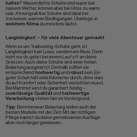
halten
? Wasserdichte Schuhe sind super bei
nassem Wetter, können aber bei Hitze zu warm
sein. Atmungsaktive Schuhe sind ideal bei
trockenen, warmen Bedingungen. Überlege, in
welchem Klima
du meistens läufst.
Langlebigkeit – für viele Abenteuer gemacht
Wenn es um Trailrunning-Schuhe geht, ist
Langlebigkeit kein Luxus, sondern ein Muss. Denn
nicht nur du gehst bei einem Lauf oft an deine
Grenzen: Auch deine Schuhe sind einer hohen
Belastung ausgesetzt. Deshalb sollten sie
entsprechend
hochwertig
und
robust
sein. Ein
guter Schuh hält viele Kilometer durch, ohne dass
du auf Komfort oder Sicherheit verzichten musst.
Bei Mammut wirst du garantiert fündig –
zuverlässige Qualität
und
hochwertige
Verarbeitung
stehen hier im Vordergrund.
Tipp
: Bei intensiver Belastung leiden auch die
besten Modelle mit der Zeit. Mit der richtigen
Pflege kannst du deine gemeinsamen Ausflüge
aber noch länger geniessen.