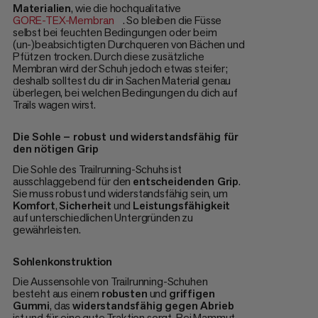
Materialien
, wie die hochqualitative
GORE-TEX-Membran
. So bleiben die Füsse
selbst bei feuchten Bedingungen oder beim
(un-)beabsichtigten Durchqueren von Bächen und
Pfützen trocken. Durch diese zusätzliche
Membran wird der Schuh jedoch etwas steifer;
deshalb solltest du dir in Sachen Material genau
überlegen, bei welchen Bedingungen du dich auf
Trails wagen wirst.
Die Sohle – robust und widerstandsfähig für
den nötigen Grip
Die Sohle des Trailrunning-Schuhs ist
ausschlaggebend für den
entscheidenden Grip
.
Sie muss robust und widerstandsfähig sein, um
Komfort
,
Sicherheit
und
Leistungsfähigkeit
auf unterschiedlichen Untergründen zu
gewährleisten.
Sohlenkonstruktion
Die Aussensohle von Trailrunning-Schuhen
besteht aus einem
robusten
und
griffigen
Gummi
, das
widerstandsfähig gegen Abrieb
ist und für eine gute Traktion sorgt. Bei Mammut