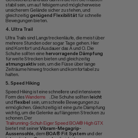
stabil sein, um auf felsigem und möglicherweise
unsicherem Gelände sicher zu stehen, und
gleichzeitig
genügend Flexibilität
für schnelle
Bewegungen bieten.
4. Ultra Trail
Ultra Trails sind Langstreckenläufe, die meist über
mehrere Stunden oder sogar Tage gehen. Hier
sind Komfort und Ausdauer das A und O. Die
Schuhe sollten eine
hervorragende Dämpfung
für weite Strecken bieten und gleichzeitig
atmungsaktiv
sein, um die Füsse über lange
Zeiträume hinweg trocken und komfortabel zu
halten.
5. Speed Hiking
Speed Hiking ist eine schnellere und intensivere
Form des
Wanderns
. Die Schuhe sollten
leicht
und
flexibel
sein, um schnelle Bewegungen zu
ermöglichen. Gleichzeitig ist eine gute Dämpfung
wichtig, um die Gelenke auf längeren Strecken zu
schonen. Der
Trailrunning-Schuh Eiger Speed BOA® High GTX
bietet mit seiner
Vibram-Megagrip-
Aussensohle,
dem
BOA® Fit System
und der