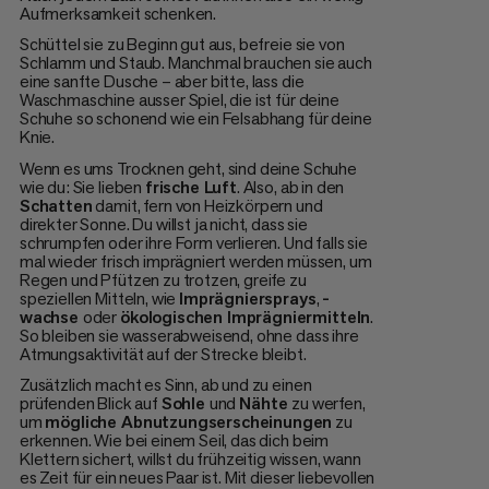
Aufmerksamkeit schenken.
Schüttel sie zu Beginn gut aus, befreie sie von
Schlamm und Staub. Manchmal brauchen sie auch
eine sanfte Dusche – aber bitte, lass die
Waschmaschine ausser Spiel, die ist für deine
Schuhe so schonend wie ein Felsabhang für deine
Knie.
Wenn es ums Trocknen geht, sind deine Schuhe
wie du: Sie lieben
frische Luft
. Also, ab in den
Schatten
damit, fern von Heizkörpern und
direkter Sonne. Du willst ja nicht, dass sie
schrumpfen oder ihre Form verlieren. Und falls sie
mal wieder frisch imprägniert werden müssen, um
Regen und Pfützen zu trotzen, greife zu
speziellen Mitteln, wie
Imprägniersprays
,
-
wachse
oder
ökologischen Imprägniermitteln
.
So bleiben sie wasserabweisend, ohne dass ihre
Atmungsaktivität auf der Strecke bleibt.
Zusätzlich macht es Sinn, ab und zu einen
prüfenden Blick auf
Sohle
und
Nähte
zu werfen,
um
mögliche Abnutzungserscheinungen
zu
erkennen. Wie bei einem Seil, das dich beim
Klettern sichert, willst du frühzeitig wissen, wann
es Zeit für ein neues Paar ist. Mit dieser liebevollen