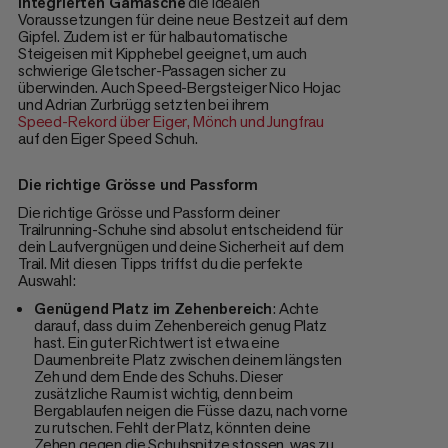
integrierten Gamasche
die idealen
Voraussetzungen für deine neue Bestzeit auf dem
Gipfel. Zudem ist er für halbautomatische
Steigeisen mit Kipphebel geeignet, um auch
schwierige Gletscher-Passagen sicher zu
überwinden. Auch Speed-Bergsteiger Nico Hojac
und Adrian Zurbrügg setzten bei ihrem
Speed-Rekord über Eiger, Mönch und Jungfrau
auf den Eiger Speed Schuh.
Die richtige Grösse und Passform
Die richtige Grösse und Passform deiner
Trailrunning-Schuhe sind absolut entscheidend für
dein Laufvergnügen und deine Sicherheit auf dem
Trail. Mit diesen Tipps triffst du die perfekte
Auswahl:
Genügend Platz im Zehenbereich
: Achte
darauf, dass du im Zehenbereich genug Platz
hast. Ein guter Richtwert ist etwa eine
Daumenbreite Platz zwischen deinem längsten
Zeh und dem Ende des Schuhs. Dieser
zusätzliche Raum ist wichtig, denn beim
Bergablaufen neigen die Füsse dazu, nach vorne
zu rutschen. Fehlt der Platz, könnten deine
Zehen gegen die Schuhspitze stossen, was zu