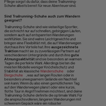
Pflege sorgst du dafür, dass deine Trailrunning-
Schuhe allseits bereit für neue Abenteuer sind.
Sind Trailrunning-Schuhe auch zum Wandern
geeignet?
Trailrunning-Schuhe sind wie vielseitige Sportler,
die sich nicht nur auf schnellen, gebirgigen Läufen,
sondern auch auf entspannten Wanderungen
wohlfühlen. Sie sind wahre Leichtgewichte und
bringen eine Flexibilität mit, die auf Wanderwegen
durchaus ihre Vorteile hat. Ihre
ausgezeichnete
Traktion
macht sie zu zuverlässigen Partnern auf
verschiedenen Untergründe und durch ihre
gute
Atmungsaktivität
sind sie besonders an warmen
Tagen die perfekte Wahl. Allerdings bieten die
meisten Modelle weniger Knöchelschutz und
Stabilität als klassische
Wanderschuhe
oder
Bergschuhe
, was auf langen Routen oder in
besonders unwegsamem Gelände ein Nachteil
sein kann. Wenn du also einen gemütlicheren Tag
auf den Wanderwegen planst oder eine kurze,
flotte Tour in Angriff nehmen möchtest, sind deine
Trailrunning-Schuhe definitiv die optimale Wahl. Für
die anspruchsvolleren, längeren Wanderungen mit
schwerem Gepäck wäre ein robuster