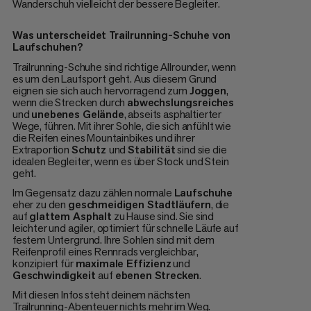
Wanderschuh vielleicht der bessere Begleiter.
Was unterscheidet Trailrunning-Schuhe von
Laufschuhen?
Trailrunning-Schuhe sind richtige Allrounder, wenn
es um den Laufsport geht. Aus diesem Grund
eignen sie sich auch hervorragend zum
Joggen
,
wenn die Strecken durch
abwechslungsreiches
und
unebenes Gelände
, abseits asphaltierter
Wege, führen. Mit ihrer Sohle, die sich anfühlt wie
die Reifen eines Mountainbikes und ihrer
Extraportion
Schutz
und
Stabilität
sind sie die
idealen Begleiter, wenn es über Stock und Stein
geht.
Im Gegensatz dazu zählen normale
Laufschuhe
eher zu den
geschmeidigen Stadtläufern
, die
auf
glattem Asphalt
zu Hause sind. Sie sind
leichter und agiler, optimiert für schnelle Läufe auf
festem Untergrund. Ihre Sohlen sind mit dem
Reifenprofil eines Rennrads vergleichbar,
konzipiert für
maximale Effizienz
und
Geschwindigkeit
auf
ebenen Strecken
.
Mit diesen Infos steht deinem nächsten
Trailrunning-Abenteuer nichts mehr im Weg.