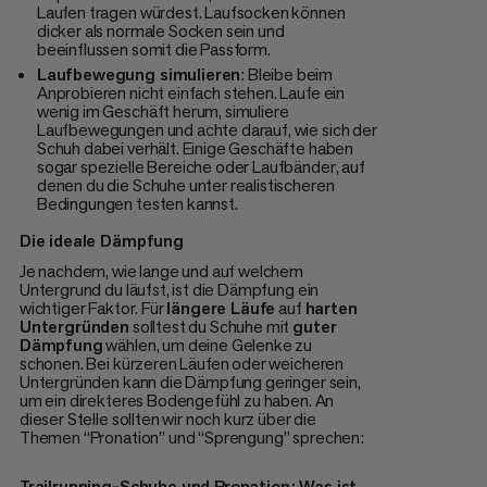
Laufen tragen würdest. Laufsocken können
dicker als normale Socken sein und
beeinflussen somit die Passform.
Laufbewegung simulieren
: Bleibe beim
Anprobieren nicht einfach stehen. Laufe ein
wenig im Geschäft herum, simuliere
Laufbewegungen und achte darauf, wie sich der
Schuh dabei verhält. Einige Geschäfte haben
sogar spezielle Bereiche oder Laufbänder, auf
denen du die Schuhe unter realistischeren
Bedingungen testen kannst.
Die ideale Dämpfung
Je nachdem, wie lange und auf welchem
Untergrund du läufst, ist die Dämpfung ein
wichtiger Faktor. Für
längere Läufe
auf
harten
Untergründen
solltest du Schuhe mit
guter
Dämpfung
wählen, um deine Gelenke zu
schonen. Bei kürzeren Läufen oder weicheren
Untergründen kann die Dämpfung geringer sein,
um ein direkteres Bodengefühl zu haben. An
dieser Stelle sollten wir noch kurz über die
Themen “Pronation” und “Sprengung” sprechen:
Trailrunning-Schuhe und Pronation: Was ist