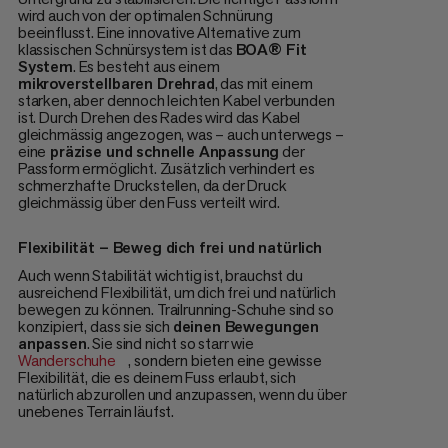
wird auch von der optimalen Schnürung
beeinflusst. Eine innovative Alternative zum
klassischen Schnürsystem ist das
BOA® Fit
System
. Es besteht aus einem
mikroverstellbaren Drehrad
, das mit einem
starken, aber dennoch leichten Kabel verbunden
ist. Durch Drehen des Rades wird das Kabel
gleichmässig angezogen, was – auch unterwegs –
eine
präzise und schnelle Anpassung
der
Passform ermöglicht. Zusätzlich verhindert es
schmerzhafte Druckstellen, da der Druck
gleichmässig über den Fuss verteilt wird.
Flexibilität – Beweg dich frei und natürlich
Auch wenn Stabilität wichtig ist, brauchst du
ausreichend Flexibilität, um dich frei und natürlich
bewegen zu können. Trailrunning-Schuhe sind so
konzipiert, dass sie sich
deinen Bewegungen
anpassen
. Sie sind nicht so starr wie
Wanderschuhe
, sondern bieten eine gewisse
Flexibilität, die es deinem Fuss erlaubt, sich
natürlich abzurollen und anzupassen, wenn du über
unebenes Terrain läufst.