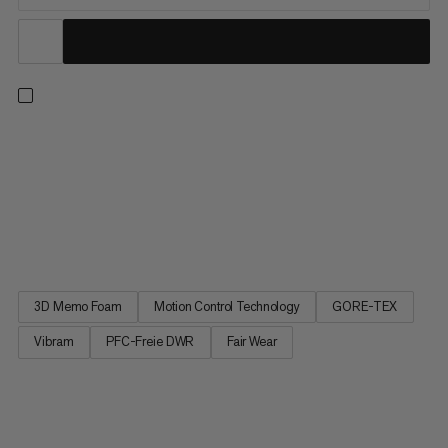
Der robuste Bergstiefel aus Leder bietet dir ultimativen Schutz
auf Hochtouren und Gletschertrekking – ohne Kompromisse
beim Komfort. In Kombination mit der isolierenden,
wasserdichten und atmungsaktiven GORE-TEX ePE-Membran
garantiert das abriebfeste, verantwortungsvoll gewonnene
Leder sowohl warme...
3D Memo Foam
Motion Control Technology
GORE-TEX
Vibram
PFC-Freie DWR
Fair Wear