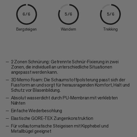
6/6
5/6
5/6
Bergsteigen
Wandern
Trekking
2 Zonen Schnürung: Getrennte Schnür-Fixierung in zwei
Zonen, die individuell an unterschiedliche Situationen
angepasst werden kann.
3D Memo Foam: Die Schaumstoffpolsterung passt sich der
Fussform an und sorgt für herausragenden Komfort, Halt und
Schutz vor Blasenbildung.
Absolut wasserdicht durch PU-Membran mit verklebten
Nähten
Einfache Wiederbesohlung
Elastische GORE-TEX Zungenkonstruktion
Für vollautomatische Steigeisen mit Kipphebel und
Metallbügel geeignet