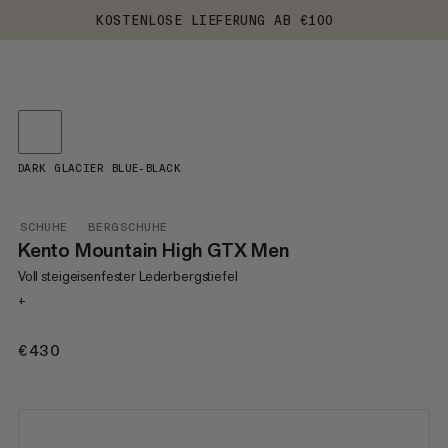
KOSTENLOSE LIEFERUNG AB €100
DARK GLACIER BLUE-BLACK
SCHUHE
BERGSCHUHE
Kento Mountain High GTX Men
Voll steigeisenfester Lederbergstiefel
+
€430
€430