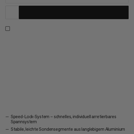
Unglaublich schnell zusammenzubauen und einfach zu
handhaben: In den forderndsten Situationen punktet die Probe
320 Speed Lock mit Schnelligkeit. Bei der Entwicklung unserer
Sonden achten wird auf jedes Detail, damit sie ihren Zweck
erfüllen: das Ziel finden. Die stabile, leichte Sonde aus
robustem...
Speed-Lock-System – schnelles, individuell arretierbares
Spannsystem
Stabile, leichte Sondensegmente aus langlebigem Aluminium