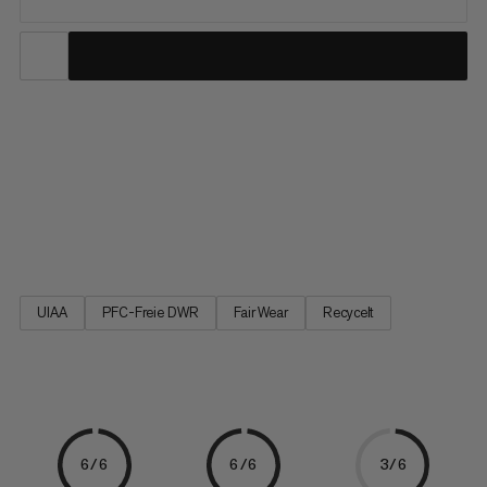
Unser Klettergurt für anspruchsvolles Alpin-, Eis- und
Felsklettern ist federleicht und voll ausgestattet, macht aber
keine Kompromisse beim Komfort. Für Sicherheit sorgt das
strapazierfähige und vollständig recycelte Ripstop-Material
und für volle Bewegungsfreiheit die optimierte Form. Die
beiden...
UIAA
PFC-Freie DWR
Fair Wear
Recycelt
6/6
6/6
3/6