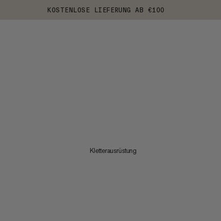
KOSTENLOSE LIEFERUNG AB €100
Kletterausrüstung