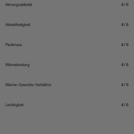
Atmungsaktivität
4/6
Abriebfestigkeit
4/6
Packmass
4/6
Wärmeleistung
4/6
Wärme-Gewichts-Verhältnis
4/6
Leichtigkeit
4/6