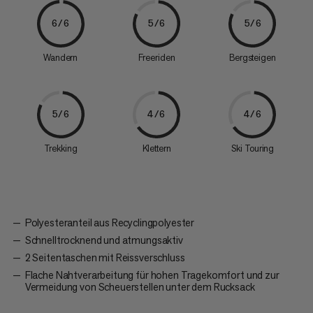
6/6
5/6
5/6
Wandern
Freeriden
Bergsteigen
5/6
4/6
4/6
Trekking
Klettern
Ski Touring
Polyesteranteil aus Recyclingpolyester
Schnelltrocknend und atmungsaktiv
2 Seitentaschen mit Reissverschluss
Flache Nahtverarbeitung für hohen Tragekomfort und zur
Vermeidung von Scheuerstellen unter dem Rucksack