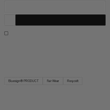
Gemacht für ganztägigen Komfort. Dieser schnelltrocknende
Midlayer ist atmungsaktiv und hält warm, damit du dich beim
Wandern oder Klettern immer frisch fühlst. Das Waffelfleece
reguliert die Körpertemperatur, d. h., es spendet Wärme, wenn
es kühl wird, und kühlt bei schweisstreibenden...
Bluesign® PRODUCT
Fair Wear
Recycelt