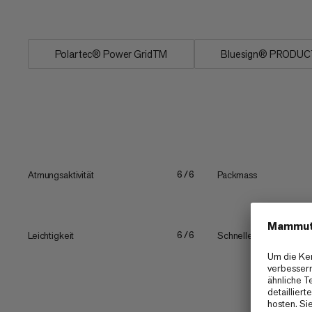
somit auch als Baselayer...
Polartec® Power GridTM
Bluesign® PRODUC
Atmungsaktivität
Packmass
6/6
Leichtigkeit
Schnelles Trocknen
6/6