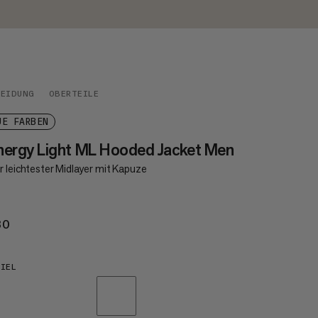
LEIDUNG
OBERTEILE
UE FARBEN
ergy Light ML Hooded Jacket Men
r leichtester Midlayer mit Kapuze
30
€130
IEL