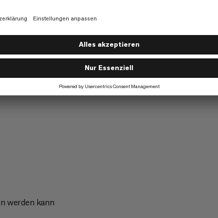
g
Speed Mountaineering
6/6
Trekking
5/6
en werden kann