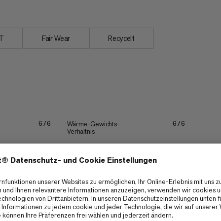
T
Fair Wear
Recycelt
Wärme-Gewichts-
6/6
6/6
Verhältnis
Dehnbarkeit
6/6
5/6