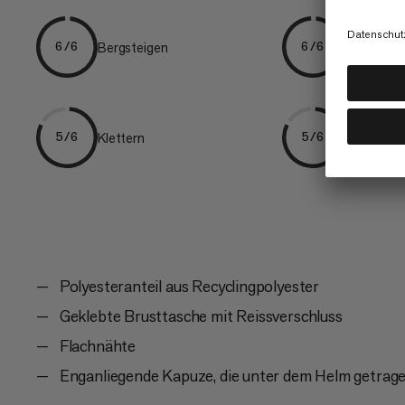
Bergsteigen
Ski Tourin
6/6
6/6
Klettern
Wandern
5/6
5/6
Polyesteranteil aus Recyclingpolyester
Geklebte Brusttasche mit Reissverschluss
Flachnähte
Enganliegende Kapuze, die unter dem Helm getrag