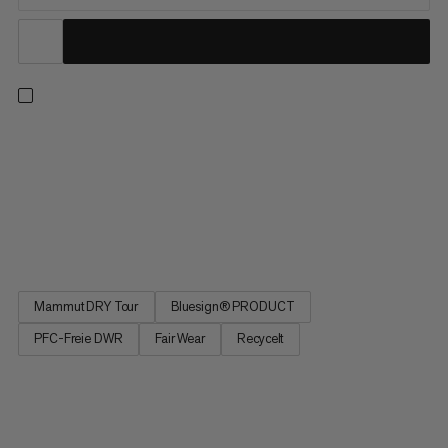
Diese leichte, bequeme Hardshelljacke ist der perfekte
Begleiter für entspannte Wanderungen im Frühling oder
Sommer. Das wasserdichte 2-Lagen-Laminat mit Mammut
DRY-Tour-Technologie bietet zuverlässigen Wetterschutz und
schont dank recyceltem Polyester und PFC-freier DWR-
Behandlung die Umwelt....
Mammut DRY Tour
Bluesign® PRODUCT
PFC-Freie DWR
Fair Wear
Recycelt