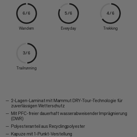
6/6
5/6
4/6
Wandern
Everyday
Trekking
3/6
Trailrunning
2-Lagen-Laminat mit Mammut DRY-Tour-Technologie für
zuverlässigen Wetterschutz
Mit PFC-freier dauerhaft wasserabweisender Imprägnierung
(DWR)
Polyesteranteil aus Recyclingpolyester
Kapuze mit 1-Punkt-Verstellung